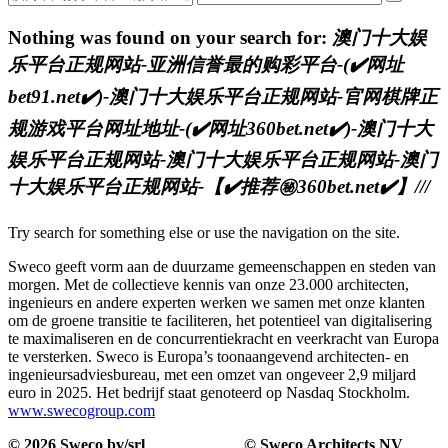
Nothing was found on your search for:
澳门十大娱
乐平台正规网站-亚洲信誉最的购彩平台-(✔️网址
bet91.net✔️)-澳门十大娱乐平台正规网站-官网棋牌正
规游戏平台网址地址-(✔️网址360bet.net✔️)-澳门十大
娱乐平台正规网站-澳门十大娱乐平台正规网站-澳门
十大娱乐平台正规网站-【✔️推荐㊙️360bet.net✔️】///
Try search for something else or use the navigation on the site.
Sweco geeft vorm aan de duurzame gemeenschappen en steden van
morgen. Met de collectieve kennis van onze 23.000 architecten,
ingenieurs en andere experten werken we samen met onze klanten
om de groene transitie te faciliteren, het potentieel van digitalisering
te maximaliseren en de concurrentiekracht en veerkracht van Europa
te versterken. Sweco is Europa’s toonaangevend architecten- en
ingenieursadviesbureau, met een omzet van ongeveer 2,9 miljard
euro in 2025. Het bedrijf staat genoteerd op Nasdaq Stockholm.
www.swecogroup.com
© 2026 Sweco bv/srl
© Sweco Architects NV