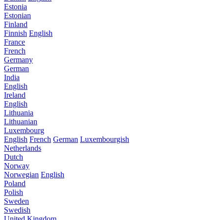
Estonia
Estonian
Finland
Finnish
English
France
French
Germany
German
India
English
Ireland
English
Lithuania
Lithuanian
Luxembourg
English
French
German
Luxembourgish
Netherlands
Dutch
Norway
Norwegian
English
Poland
Polish
Sweden
Swedish
United Kingdom