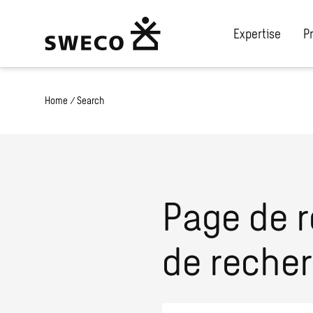
Expertise
P
Home
/
Search
Page de r
de reche
Que