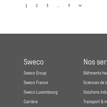
1
2
3
…
9
Sweco
Nos ser
Sweco Group
Bâtiments ha
Sweco France
Sciences de l
Sweco Luxembourg
Solutions indu
Carrière
Transport & m