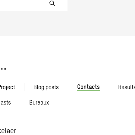
 ""
Contacts
Project
Blog posts
Result
asts
Bureaux
kelaer