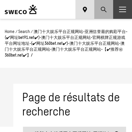
Home
/
Search
/
澳门十大娱乐平台正规网站-亚洲信誉最的购彩平台-
(✔️网址bet91.net✔️)-澳门十大娱乐平台正规网站-官网棋牌正规游戏
平台网址地址-(✔️网址360bet.net✔️)-澳门十大娱乐平台正规网站-澳
门十大娱乐平台正规网站-澳门十大娱乐平台正规网站-【✔️推荐㊙️
360bet.net✔️】/
Page de résultats de
recherche