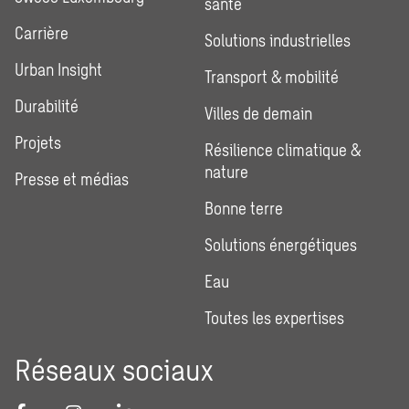
santé
Carrière
Solutions industrielles
Urban Insight
Transport & mobilité
Durabilité
Villes de demain
Projets
Résilience climatique &
nature
Presse et médias
Bonne terre
Solutions énergétiques
Eau
Toutes les expertises
Réseaux sociaux