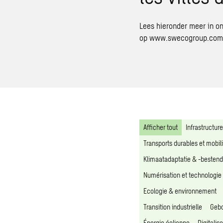
Lees hieronder meer in o
op
www.swecogroup.com/
Afficher tout
Infrastructure
Transports durables et mobili
Klimaatadaptatie & -bestend
Numérisation et technologie 
Ecologie & environnement
Transition industrielle
Gebo
Énergie éolienne
Digitalis