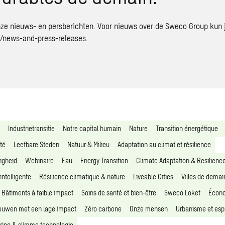
nze nieuws- en persberichten. Voor nieuws over de Sweco Group kun 
news-and-press-releases.
Industrietransitie
Notre capital humain
Nature
Transition énergétique
té
Leefbare Steden
Natuur & Milieu
Adaptation au climat et résilience
igheid
Webinaire
Eau
Energy Transition
Climate Adaptation & Resilienc
intelligente
Résilience climatique & nature
Liveable Cities
Villes de demai
Bâtiments à faible impact
Soins de santé et bien-être
Sweco Loket
Écono
uwen met een lage impact
Zéro carbone
Onze mensen
Urbanisme et esp
ering & slimme technologie