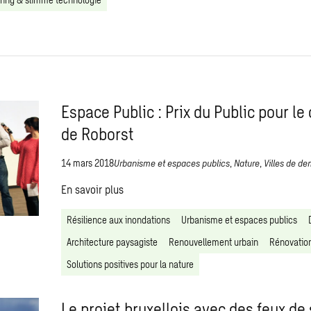
Espace Public : Prix du Public pour le
de Roborst
14 mars 2018
Urbanisme et espaces publics
,
Nature
,
Villes de d
En savoir plus
Résilience aux inondations
Urbanisme et espaces publics
Architecture paysagiste
Renouvellement urbain
Rénovation
Solutions positives pour la nature
Le projet bruxellois avec des feux de