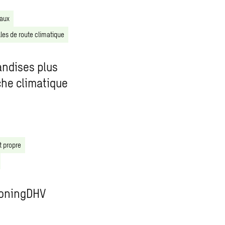
eaux
lles de route climatique
andises plus
che climatique
t propre
koningDHV