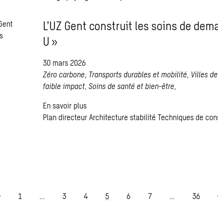
L’UZ Gent construit les soins de dema
U »
30 mars 2026
Zéro carbone
,
Transports durables et mobilité
,
Villes d
faible impact
,
Soins de santé et bien-être
,
En savoir plus
Plan directeur
Architecture
stabilité
Techniques de con
1
…
3
4
5
6
7
…
36