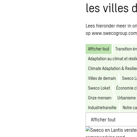
les villes
Lees hieronder meer in o
op
www.swecogroup.com/
Afficher tout
Transition é
Adaptation au climat et résil
Climate Adaptation & Resili
Villes de demain
Sweco L
Sweco Loket
Économie ci
Onze mensen
Urbanisme 
Industrietransitie
Notre ca