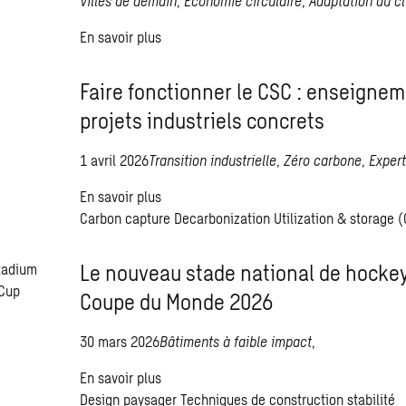
Villes de demain
,
Économie circulaire
,
Adaptation au cl
En savoir plus
Faire fonctionner le CSC : enseignem
projets industriels concrets
1 avril 2026
Transition industrielle
,
Zéro carbone
,
Expert
En savoir plus
Carbon capture
Decarbonization
Utilization & storage 
Le nouveau stade national de hockey
Coupe du Monde 2026
30 mars 2026
Bâtiments à faible impact
,
En savoir plus
Design paysager
Techniques de construction
stabilité