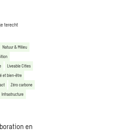
je terecht
Natuur & Milieu
ition
e
Liveable Cities
é et bien-être
act
Zéro carbone
Infrastructure
aboration en