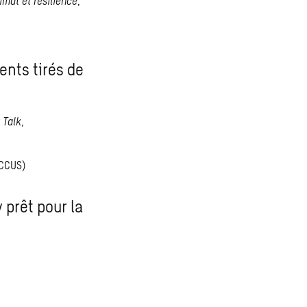
imat et résilience
,
ents tirés de
 Talk
,
(CCUS)
 prêt pour la