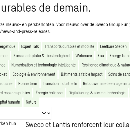
 durables de demain.
nze nieuws- en persberichten. Voor nieuws over de Sweco Group kun 
news-and-press-releases.
nergétique
Expert Talk
Transports durables et mobilité
Leefbare Steden
ience
Klimaatadaptatie & -bestendigheid
Webinaire
Eau
Energy Trans
ence
Numérisation et technologie intelligente
Résilience climatique & natur
oket
Ecologie & environnement
Bâtiments à faible impact
Soins de sant
rculaire
Bonne terre
Transition industrielle
Gebouwen met een lage imp
et espaces publics
Énergie éolienne
Digitalisering & slimme technologie
pital humain
Nature
Sweco et Lantis renforcent leur coll