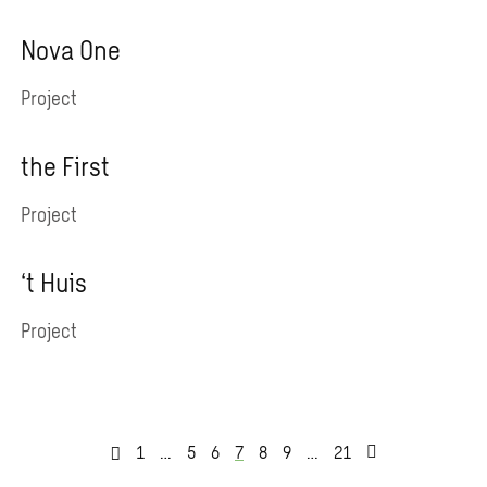
Nova One
Project
the First
Project
‘t Huis
Project
1
…
5
6
7
8
9
…
21