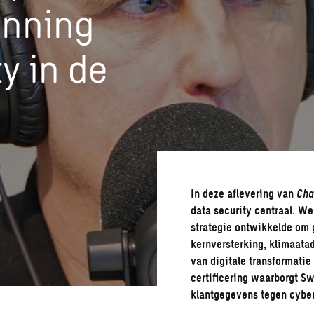
anning
y in de
In deze aflevering van
Cha
data security centraal. 
strategie ontwikkelde om 
kernversterking,
klimaatad
van
digitale transformatie
certificering waarborgt S
klantgegevens tegen cyber