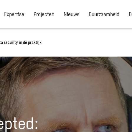
Expertise
Projecten
Nieuws
Duurzaamheid
D
a security in de praktijk
epted: