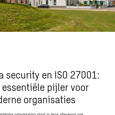
a security en ISO 27001:
 essentiële pijler voor
erne organisaties
imtelijke ontwikkeling
staat in deze aflevering ook