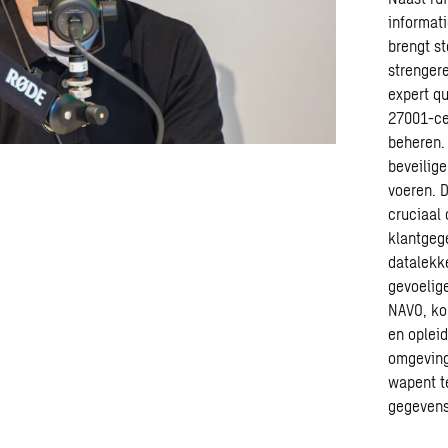
informati
brengt st
strenger
expert qu
27001-cer
beheren. 
beveilige
voeren. D
cruciaal
klantgeg
datalekk
gevoelige
NAVO, ko
en opleid
omgeving
wapent t
gegevens