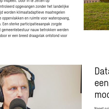
p inspeelt. Door in te zetten op
ntroleerd opgevangen zonder het landelijke
rtijd worden klimaatadaptieve maatregelen
e oppervlakken en ruimte voor wateropvang,
 Een sterke participatieaanpak zorgde
het gemeentebestuur nauw betrokken werden
door er een breed draagvlak ontstond voor
Dat
een
mod
Naast
ru