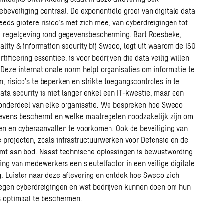
ebeveiliging centraal. De exponentiële groei van digitale data
eeds grotere risico’s met zich mee, van cyberdreigingen tot
e regelgeving rond gegevensbescherming. Bart Roesbeke,
ality & information security bij Sweco, legt uit waarom de ISO
tificering essentieel is voor bedrijven die data veilig willen
Deze internationale norm helpt organisaties om informatie te
n, risico’s te beperken en strikte toegangscontroles in te
ata security is niet langer enkel een IT-kwestie, maar een
 onderdeel van elke organisatie. We bespreken hoe Sweco
evens beschermt en welke maatregelen noodzakelijk zijn om
en en cyberaanvallen te voorkomen. Ook de beveiliging van
 projecten, zoals infrastructuurwerken voor Defensie en de
mt aan bod. Naast technische oplossingen is bewustwording
ing van medewerkers een sleutelfactor in een veilige digitale
. Luister naar deze aflevering en ontdek hoe Sweco zich
egen cyberdreigingen en wat bedrijven kunnen doen om hun
 optimaal te beschermen.