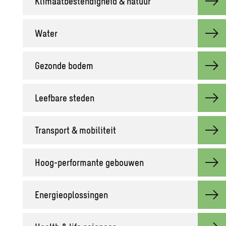
Kli­maat­be­sten­dig­heid & na­tuur
Water
Ge­zon­de bodem
Leef­ba­re ste­den
Trans­port & mo­bi­li­teit
Hoog-per­for­man­te ge­bou­wen
Ener­gie­op­los­sin­gen