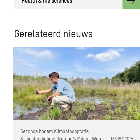
He­alth & life sci­en­ces
Ge­re­la­teerd nieuws
Gezonde bodem,
Klimaatadaptatie
& -bestendigheid, Natuur & Milieu, Water
03/08/2026