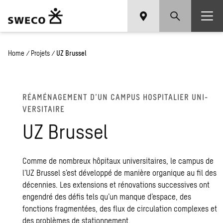
Home
/
Projets
/
UZ Brussel
RÉAMÉ­NA­GE­MENT D’UN CAM­PUS HOS­PI­TA­LIER UNI­
VER­SI­TAIRE
UZ Brus­sel
Comme de nombreux hôpitaux universitaires, le campus de
l’UZ Brussel s’est développé de manière organique au fil des
décennies. Les extensions et rénovations successives ont
engendré des défis tels qu’un manque d’espace, des
fonctions fragmentées, des flux de circulation complexes et
des problèmes de stationnement.