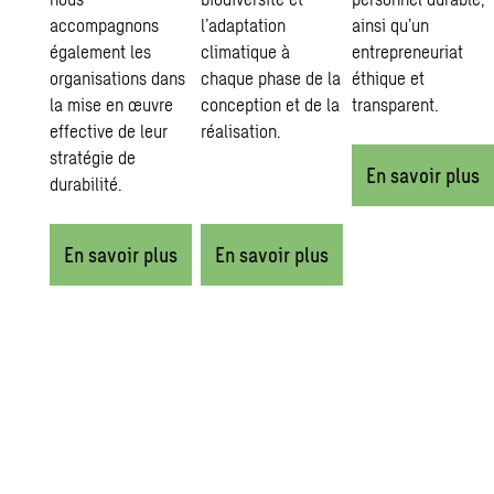
accompagnons
l’adaptation
ainsi qu’un
également les
climatique à
entrepreneuriat
organisations dans
chaque phase de la
éthique et
la mise en œuvre
conception et de la
transparent.
effective de leur
réalisation.
stratégie de
En savoir plus
durabilité.
En savoir plus
En savoir plus
Nous sommes tous acteurs du
La culture d’entreprise de Sweco en matière de durabilité es