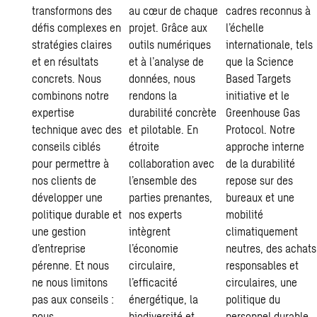
transformons des
au cœur de chaque
cadres reconnus à
défis complexes en
projet. Grâce aux
l’échelle
stratégies claires
outils numériques
internationale, tels
et en résultats
et à l’analyse de
que la Science
concrets. Nous
données, nous
Based Targets
combinons notre
rendons la
initiative et le
expertise
durabilité concrète
Greenhouse Gas
technique avec des
et pilotable. En
Protocol. Notre
conseils ciblés
étroite
approche interne
pour permettre à
collaboration avec
de la durabilité
nos clients de
l’ensemble des
repose sur des
développer une
parties prenantes,
bureaux et une
politique durable et
nos experts
mobilité
une gestion
intègrent
climatiquement
d’entreprise
l’économie
neutres, des achats
pérenne. Et nous
circulaire,
responsables et
ne nous limitons
l’efficacité
circulaires, une
pas aux conseils :
énergétique, la
politique du
nous
biodiversité et
personnel durable,