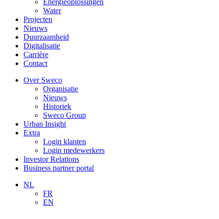
Energieoplossingen
Water
Projecten
Nieuws
Duurzaamheid
Digitalisatie
Carrière
Contact
Over Sweco
Organisatie
Nieuws
Historiek
Sweco Group
Urban Insight
Extra
Login klanten
Login medewerkers
Investor Relations
Business partner portal
NL
FR
EN