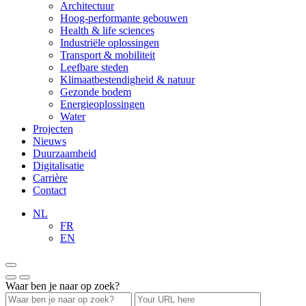
Architectuur
Hoog-performante gebouwen
Health & life sciences
Industriële oplossingen
Transport & mobiliteit
Leefbare steden
Klimaatbestendigheid & natuur
Gezonde bodem
Energieoplossingen
Water
Projecten
Nieuws
Duurzaamheid
Digitalisatie
Carrière
Contact
NL
FR
EN
Waar ben je naar op zoek?