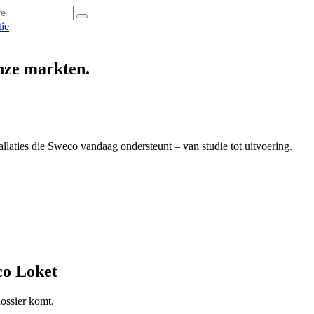
tie
onze markten.
laties die Sweco vandaag ondersteunt – van studie tot uitvoering.
co Loket
dossier komt.