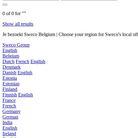
0
of
0
for "
"
Show all results
Je bezoekt Sweco Belgium | Choose your region for Sweco's local off
Sweco Group
English
Belgium
Dutch
French
English
Denmark
Danish
English
Estonia
Estonian
Finland
Finnish
English
France
French
Germany
German
India
English
Ireland