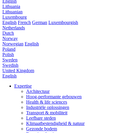
English
Lithuania
Lithuanian
Luxembourg
English
French
German
Luxembourgish
Netherlands
Dutch
Norway
Norwegian
English
Poland
Polish
Sweden
Swedish
United Kingdom
English
Expertise
Architectuur
Hoog-performante gebouwen
Health & life sciences
Industriële oplossingen
Transport & mobiliteit
Leefbare steden
Klimaatbestendigheid & natuur
Gezonde bodem