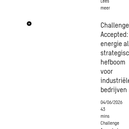
Lees
meer
Challeng
Accepted:
energie a
strategis
hefboom
voor
industriël
bedrijven
04/06/2026
43
mins
Challenge