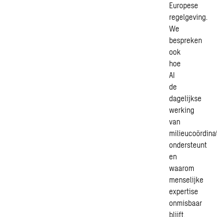
Europese
regelgeving.
We
bespreken
ook
hoe
AI
de
dagelijkse
werking
van
milieucoördina
ondersteunt
en
waarom
menselijke
expertise
onmisbaar
blijft.