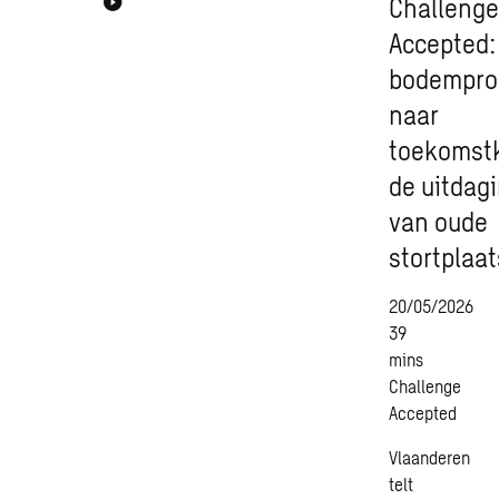
Challeng
Accepted:
bodempro
naar
toekomst
de uitdag
van oude
stortplaa
20/05/2026
39
mins
Challenge
Accepted
Vlaanderen
telt