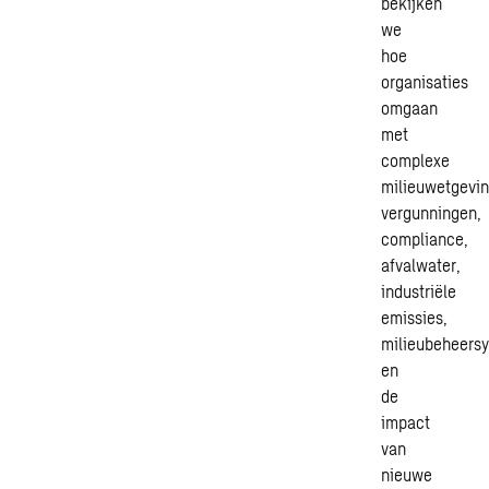
bekijken
we
hoe
organisaties
omgaan
met
complexe
milieuwetgevin
vergunningen,
compliance,
afvalwater,
industriële
emissies,
milieubeheers
en
de
impact
van
nieuwe