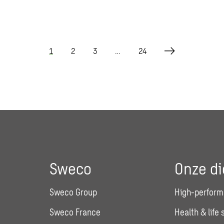
1
2
3
…
24
Sweco
Onze di
Sweco Group
High-perform
Sweco France
Health & life