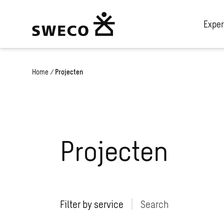
Exper
Home
/
Projecten
Projecten
Filter by service
Search