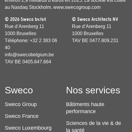
environ 2,9 milliards d’euros en 2025. La société est cotée
au Nasdaq Stockholm.
www.swecogroup.com
© 2026 Sweco bv/srl
© Sweco Architects NV
Rue d’Arenberg 11
Rue d’Arenberg 11
1000 Bruxelles
1000 Bruxelles
Téléphone: +32 2 383 06
TAV BE 0477.809.231
40
info@swecobelgium.be
TAV BE 0405.647.664
Sweco
Nos services
Sweco Group
Bâtiments haute
performance
Sweco France
Sciences de la vie & de
Sweco Luxembourg
la santé