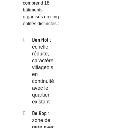
comprend 18
bâtiments
organisés en cinq
entités distinctes :
Den Hof
:
échelle
réduite,
caractère
villageois
en
continuité
avec le
quartier
existant
De Kop
:
zone de
gare avec