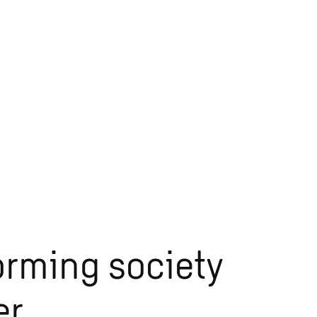
orming society
r.