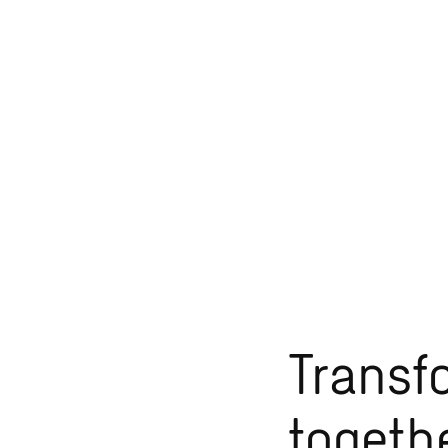
Transf
togethe