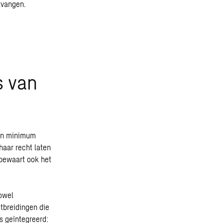
tvangen.
s van
een minimum
haar recht laten
bewaart ook het
zowel
itbreidingen die
 geïntegreerd: