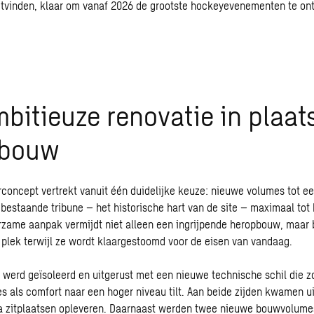
uitvinden, klaar om vanaf 2026 de grootste hockeyevenementen te on
bitieuze renovatie in plaat
wbouw
rconcept vertrekt vanuit één duidelijke keuze: nieuwe volumes tot 
bestaande tribune – het historische hart van de site – maximaal tot 
zame aanpak vermijdt niet alleen een ingrijpende heropbouw, maar 
 plek terwijl ze wordt klaargestoomd voor de eisen van vandaag.
 werd geïsoleerd en uitgerust met een nieuwe technische schil die 
es als comfort naar een hoger niveau tilt. Aan beide zijden kwamen u
a zitplaatsen opleveren. Daarnaast werden twee nieuwe bouwvolumes