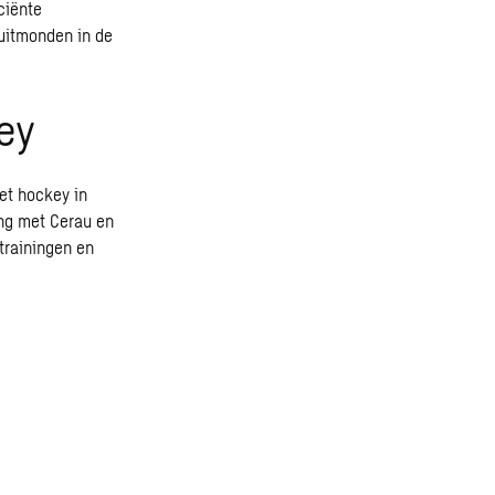
ciënte
 uitmonden in de
ey
het hockey in
ng met Cerau en
trainingen en