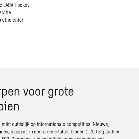
 de LARA Hockey
ratie.
 efficiënter
pen voor grote
oien
 mikt duidelijk op internationale competities. Nieuwe,
nes, ingepast in een groene talud, bieden 1.200 zitplaatsen,
2.500. Daarnaast zijn specifieke zones voorzien voor