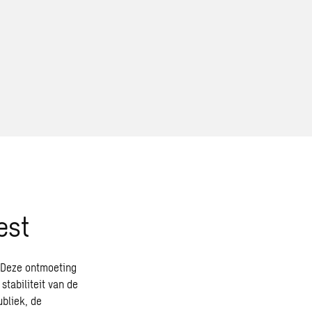
est
. Deze ontmoeting
e
stabiliteit
van de
ubliek, de