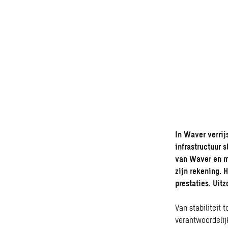
In Waver verrij
infrastructuur 
van Waver en 
zijn rekening. 
prestaties. Uit
Van
stabiliteit
to
verantwoordelij