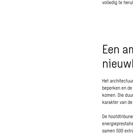
volledig te her
Een am
nieu
Het architectuu
beperken en de 
komen. Die duur
karakter van de
De hoofdtribune
energieprestati
samen 500 extr