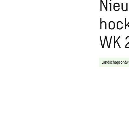
Nieu
hock
WK 
Landschapsontw