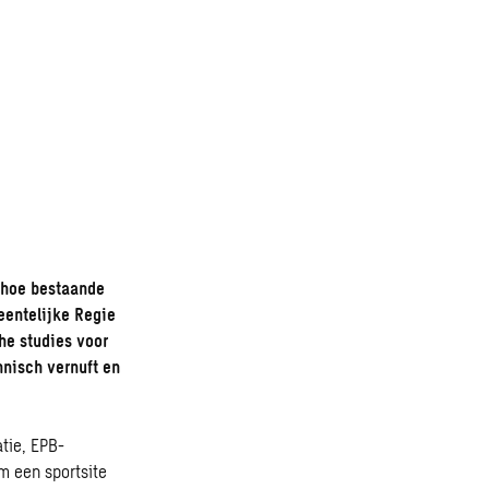
 hoe bestaande
eentelijke Regie
he studies voor
hnisch vernuft en
tie, EPB-
m een sportsite