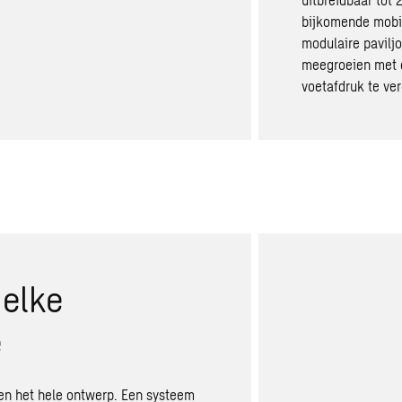
bijkomende mobie
modulaire paviljo
meegroeien met d
voetafdruk te ver
elke
e
en het hele ontwerp. Een systeem