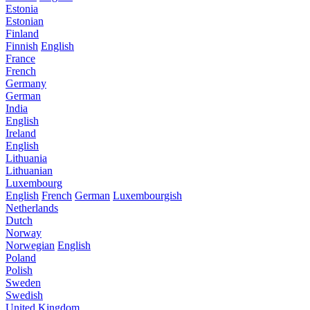
Estonia
Estonian
Finland
Finnish
English
France
French
Germany
German
India
English
Ireland
English
Lithuania
Lithuanian
Luxembourg
English
French
German
Luxembourgish
Netherlands
Dutch
Norway
Norwegian
English
Poland
Polish
Sweden
Swedish
United Kingdom