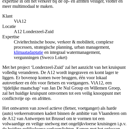
expertise in om het verkeer bij de op- en afritten veiliger, vlotter én
meer multimodaal te maken.
Klant
ViA12
Locatie
A12 Londerzeel-Zuid
Expertise
Civieltechnische bouw, verkeer & mobiliteit, complexe
processen, strategische planning, urban management,
klimaatadaptatie
en integraal watermanagement,
vergunningen (Sweco Loket)
Met het project ‘Londerzeel-Zuid’ zal het aanzicht van het kruispunt
volledig veranderen. De A12 wordt ingegraven en komt lager te
liggen. Er bovenop komen twee bruggen, één voor lokaal
autoverkeer en één voor fietsers en voetgangers. ViA12, een
‘tijdelijke maatschap’ van Jan De Nul Group en Willemen Groep,
zal het huidige kruispunt omvormen tot een veilig knooppunt met
conflictvrije op- en afritten.
Het ontwarren van zowel actieve (fietser, voetganger) als harde
(auto) verkeersstromen kadert binnen de ambitie van Vlaanderen om
de A12 van Antwerpen tot Brussel om te vormen tot een
volwaardige en veilige snelweg met ongelijkvloerse kruisingen i.p.v.
de huidige gelijkvloerse verkeerslichten. Samen met het oplossen