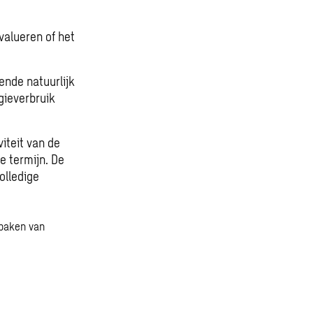
alueren of het
ende natuurlijk
gieverbruik
iteit van de
e termijn. De
olledige
 baken van