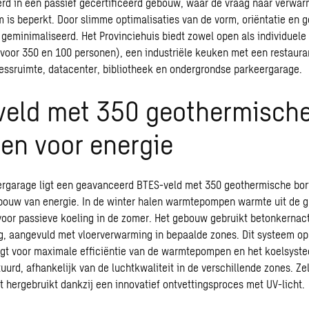
erd in een passief gecertificeerd gebouw, waar de vraag naar verwar
 is beperkt. Door slimme optimalisaties van de vorm, oriëntatie en g
 geminimaliseerd. Het Provinciehuis biedt zowel open als individuel
(voor 350 en 100 personen), een industriële keuken met een restaura
nessruimte,
datacenter
, bibliotheek en ondergrondse parkeergarage.
veld met 350 geothermisch
en voor energie
rgarage ligt een geavanceerd BTES-veld met 350 geothermische bor
bouw van energie. In de winter halen warmtepompen warmte uit de gr
oor passieve koeling in de zomer. Het gebouw gebruikt betonkernact
g, aangevuld met vloerverwarming in bepaalde zones. Dit systeem op
gt voor maximale efficiëntie van de warmtepompen en het koelsystee
uurd, afhankelijk van de luchtkwaliteit in de verschillende zones. Ze
 hergebruikt dankzij een innovatief ontvettingsproces met UV-licht.