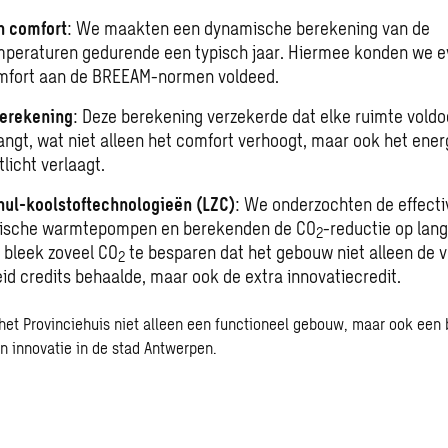
h comfort
: We maakten een dynamische berekening van de
peraturen gedurende een typisch jaar. Hiermee konden we ev
mfort aan de BREEAM-normen voldeed.
berekening
: Deze berekening verzekerde dat elke ruimte voldo
vangt, wat niet alleen het comfort verhoogt, maar ook het ener
licht verlaagt.
nul-koolstoftechnologieën (LZC)
: We onderzochten de effectiv
ische warmtepompen en berekenden de CO
-reductie op lang
2
e bleek zoveel CO
te besparen dat het gebouw niet alleen de v
2
id credits behaalde, maar ook de extra innovatiecredit.
 het Provinciehuis niet alleen een functioneel gebouw, maar ook een
n innovatie in de stad Antwerpen.