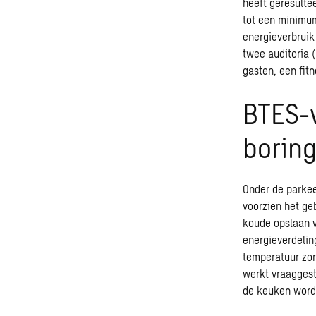
heeft geresulte
tot een minimum
energieverbruik
twee auditoria 
gasten, een fit
BTES-
boring
Onder de parkee
voorzien het ge
koude opslaan v
energieverdelin
temperatuur zor
werkt vraaggest
de keuken wordt