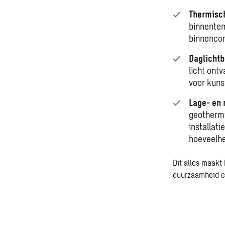
Thermisc
binnentem
binnenco
Daglicht
licht ont
voor kunst
Lage- en 
geotherm
installati
hoeveelhe
Dit alles maakt
duurzaamheid
e