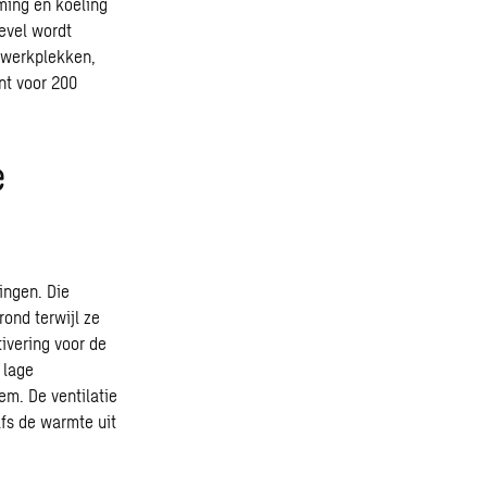
ming en koeling
evel wordt
e werkplekken,
nt voor 200
e
ingen. Die
ond terwijl ze
ivering voor de
 lage
m. De ventilatie
lfs de warmte uit