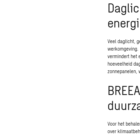
Daglic
energi
Veel daglicht, 
werkomgeving. D
vermindert het 
hoeveelheid dag
zonnepanelen, w
BREEAM
duurz
Voor het behale
over
klimaatbeh