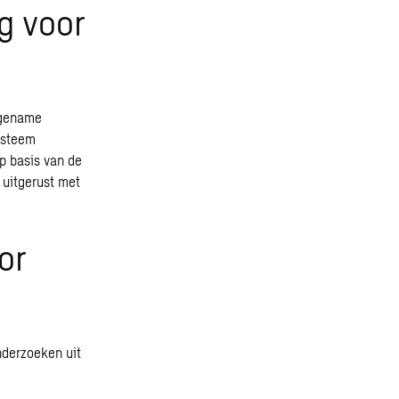
g voor
ngename
ysteem
p basis van de
 uitgerust met
or
nderzoeken uit