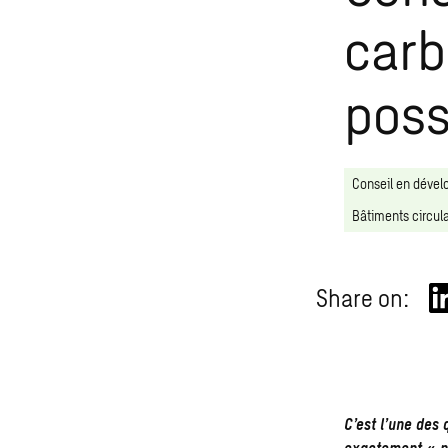
carb
poss
Conseil en déve
Bâtiments circula
Share on:
C’est l’une des 
exactement « ne