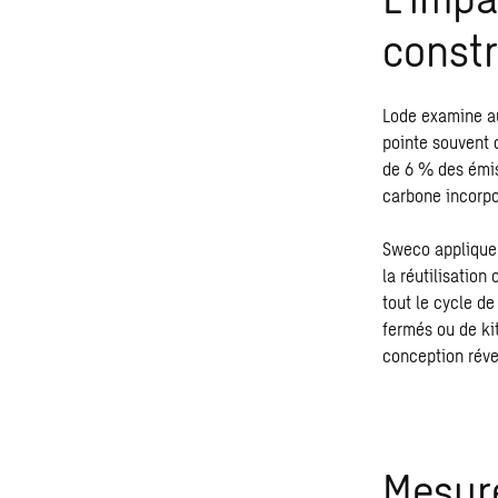
constr
Lode examine au
pointe souvent d
de 6 % des émis
carbone incorp
Sweco applique 
la réutilisation
tout le cycle d
fermés ou de ki
conception réve
Mesure