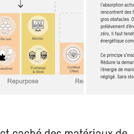
l’absorption act
rencontrent des f
gros obstacles. O
prélèvement d’éne
zéro, il faut te
énergétique com
Ce principe s’ins
Réduire la demand
l’énergie de mani
négligé. Sans st
ct caché des matériaux de