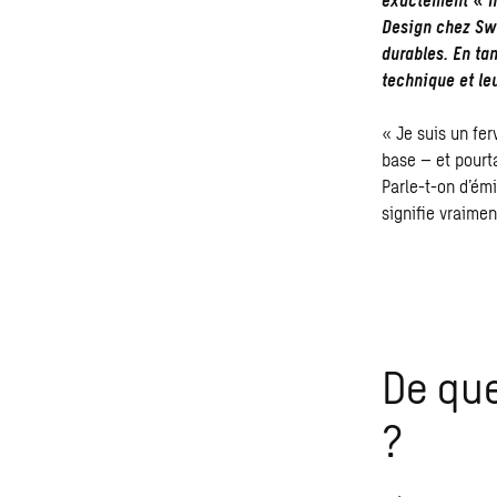
Design chez Swe
durables. En ta
technique et le
« Je suis un fer
base – et pourta
Parle-t-on d’ém
signifie vraimen
De que
?