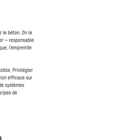
 le béton. On le
ier – responsable
ique
, l’empreinte
ible, Privilégier
tion efficace sur
 de systèmes
ncipes de
n