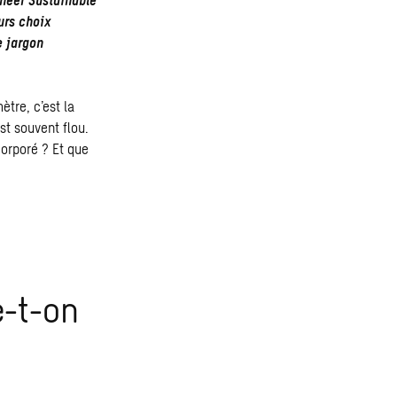
urs choix
e jargon
ètre, c’est la
st souvent flou.
corporé
? Et que
e-t-on