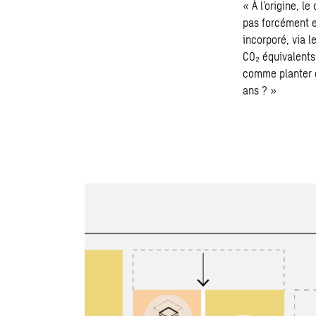
« À l’origine, l
pas forcément en
incorporé
, via 
CO₂ équivalents
comme planter d
ans ? »