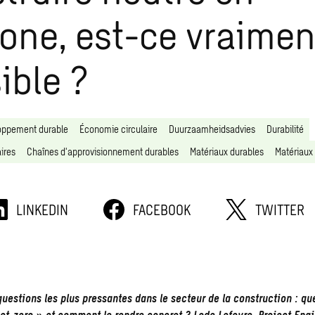
one, est-ce vraimen
ible ?
loppement durable
Économie circulaire
Duurzaamheidsadvies
Durabilité
ires
Chaînes d'approvisionnement durables
Matériaux durables
Matériaux 
LINKEDIN
FACEBOOK
TWITTER
questions les plus pressantes dans le secteur de la construction : qu
t-zero » et comment le rendre concret ? Lode Lefevre, Project Engi