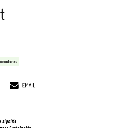
t
circulaires
EMAIL
e signifie
neer Sustainable