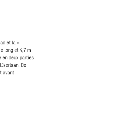
ad et la «
de long et 4,7 m
e en deux parties
’IJzerlaan. De
t avant