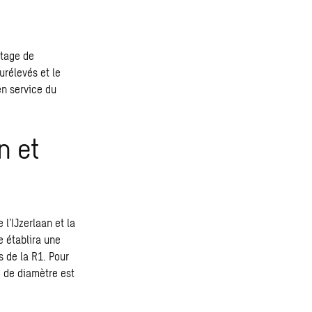
ntage de
urélevés et le
en service du
n et
l’IJzerlaan et la
e établira une
s de la R1. Pour
m de diamètre est