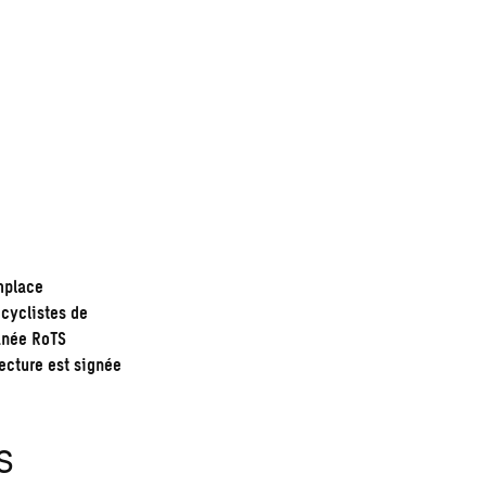
mplace
 cyclistes de
anée RoTS
ecture est signée
s