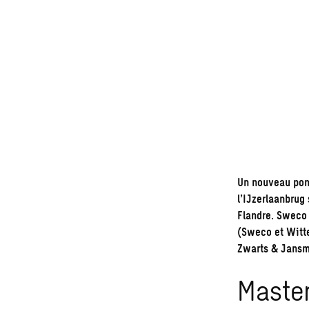
Un nouveau pont
l’IJzerlaanbrug
Flandre. Sweco 
(Sweco et Witte
Zwarts & Jansm
Master