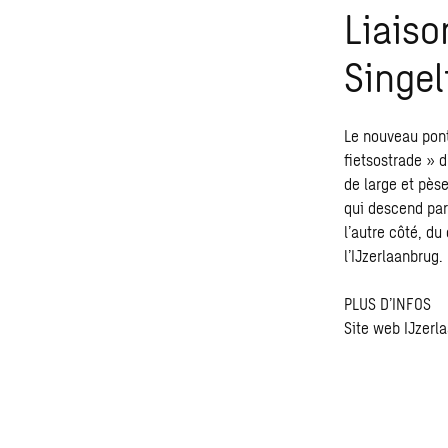
Liaiso
Singel
Le nouveau pont 
fietsostrade » d
de large et pèse
qui descend para
l’autre côté, d
l’IJzerlaanbrug.
PLUS D’INFOS
Site web IJzerl