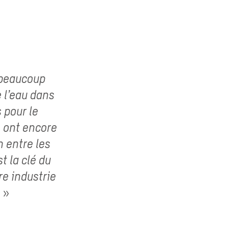
 beaucoup
e l’eau dans
 pour le
s ont encore
n entre les
t la clé du
re industrie
 »