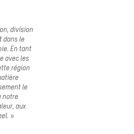
on, division
t dans le
nie. En tant
e avec les
tte région
matière
usement le
à notre
leur, aux
el. »