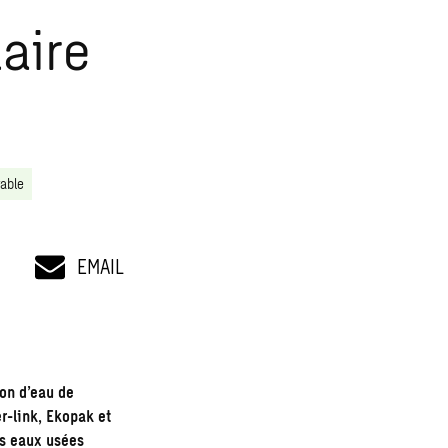
laire
able
EMAIL
ion d’eau de
r-link, Ekopak et
es eaux usées