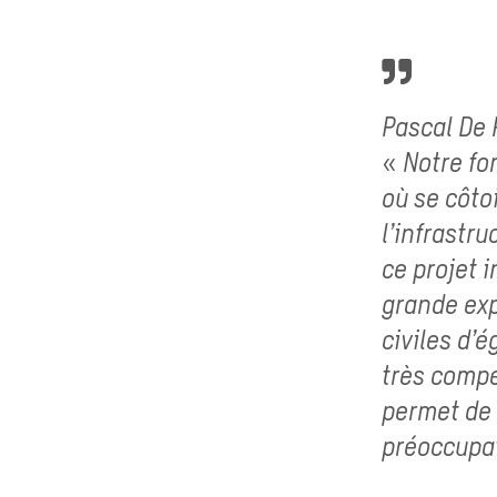
Pascal De 
« Notre fo
où se côto
l’infrastru
ce projet 
grande exp
civiles d’
très comp
permet de 
préoccupat