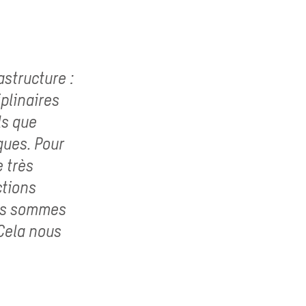
astructure :
iplinaires
ls que
iques. Pour
 très
ctions
ous sommes
 Cela nous