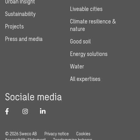
Urban Insight
Liveable cities
Sustainability
Climate resilience &
Projects
nature
Press and media
Good soil
Energy solutions
Water
All expertises
Sociale media
© 2026 Sweco AB
Privacy notice
Cookies
Accessibility Statement
Toestemming beheren