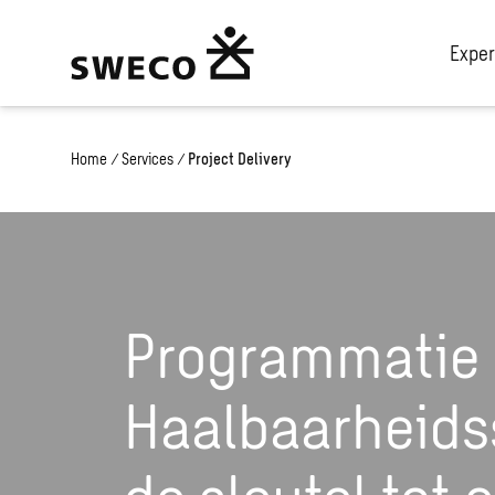
Exper
Home
/
Services
/
Project Delivery
Programmatie
Haalbaarheids
de sleutel tot 