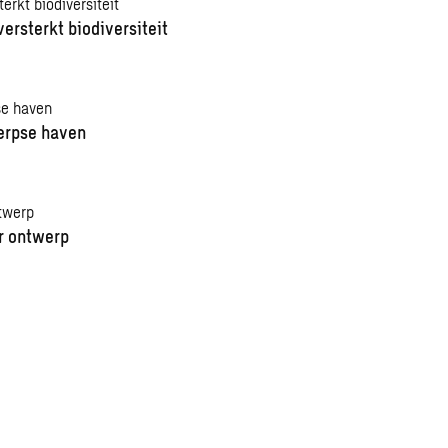
ersterkt biodiversiteit
erpse haven
r ontwerp