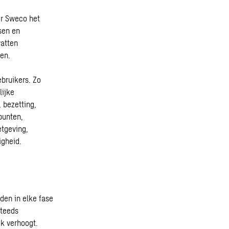
er Sweco het
sen en
vatten
en.
bruikers. Zo
lijke
 bezetting,
punten,
tgeving,
igheid
.
den in elke fase
steeds
jk verhoogt.