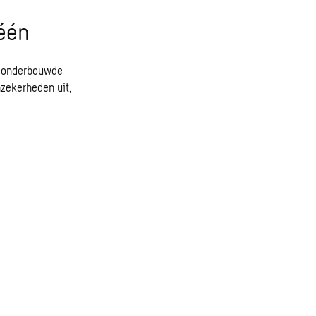
één
et onderbouwde
nzekerheden uit,