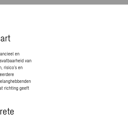
art
nancieel en
svatbaarheid van
, risico’s en
meerdere
 belanghebbenden
t richting geeft
rete