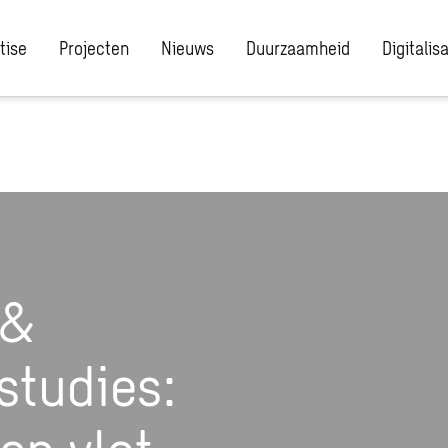
tise
Projecten
Nieuws
Duurzaamheid
Digitalis
 &
studies:
een vlot