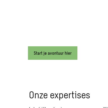
Bouw je toekomst bij Sw
Maak impact en help de wereld te transformeren bi
mobiliteitsopties en een gezonde werk-privébalans
Start je avontuur hier
Onze expertises