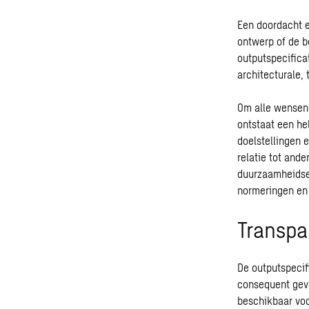
Een doordacht e
ontwerp of de b
outputspecifica
architecturale,
Om alle wensen 
ontstaat een he
doelstellingen e
relatie tot ande
duurzaamheidse
normeringen en 
Transpar
De outputspecif
consequent geve
beschikbaar voo