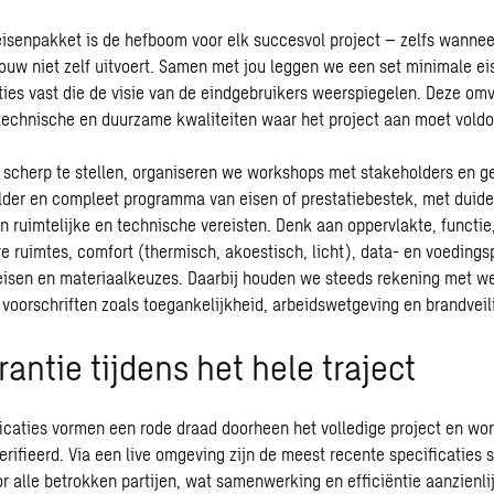
isenpakket is de hefboom voor elk succesvol project – zelfs wanne
ouw niet zelf uitvoert. Samen met jou leggen we een set minimale ei
ties vast die de visie van de eindgebruikers weerspiegelen. Deze om
 technische en duurzame kwaliteiten waar het project aan moet voldo
scherp te stellen, organiseren we workshops met stakeholders en ge
lder en compleet programma van eisen of prestatiebestek, met duide
n ruimtelijke en technische vereisten. Denk aan oppervlakte, functie,
re ruimtes, comfort (thermisch, akoestisch, licht), data- en voedings
isen en materiaalkeuzes. Daarbij houden we steeds rekening met we
voorschriften zoals toegankelijkheid, arbeidswetgeving en
brandveil
antie tijdens het hele traject
icaties vormen een rode draad doorheen het volledige project en wor
rifieerd. Via een live omgeving zijn de meest recente specificaties 
r alle betrokken partijen, wat samenwerking en efficiëntie aanzienli