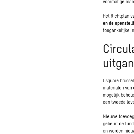
voormalige man
Het Richtplan v
en de openstell
toegankelijke, 
Circul
uitga
Usquare.brussels
materialen van
mogelijk behoud
een tweede leve
Nieuwe toevoeg
gebeurt de fund
en worden nieu