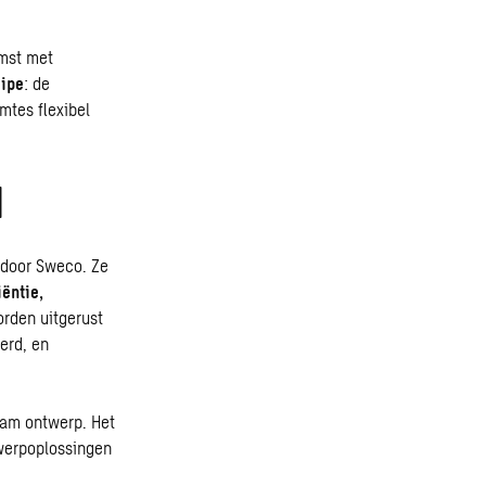
mst met
cipe
: de
mtes flexibel
d
d door Sweco. Ze
iëntie
,
rden uitgerust
erd, en
am ontwerp. Het
twerpoplossingen