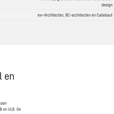
design
evr-Architecten, BC-architecten en Callebaut
l en
laan
B en ULB. De