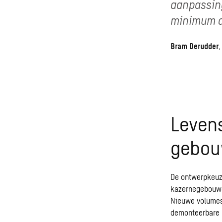
aanpassing
minimum a
Bram Derudder
,
Leven
gebo
De ontwerpkeuz
kazernegebouwen
Nieuwe volumes,
demonteerbare