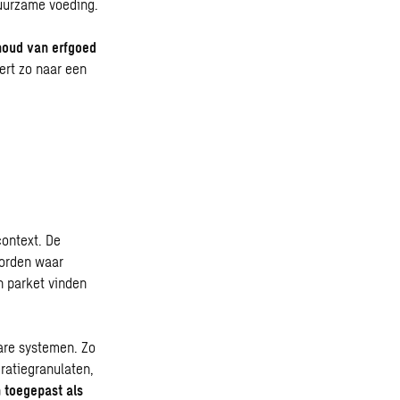
uurzame voeding.
oud van erfgoed
ert zo naar een
context. De
orden waar
n parket vinden
are systemen. Zo
ratiegranulaten,
 toegepast als