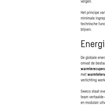
vergen.
Het principe va
minimale ingrep
technische func
blijven.
Energ
De globale ener
omvat de besta
warmterecupera
met
warmteter
verlichting werk
Sweco staat eve
team vertaalde 
en modulair uit