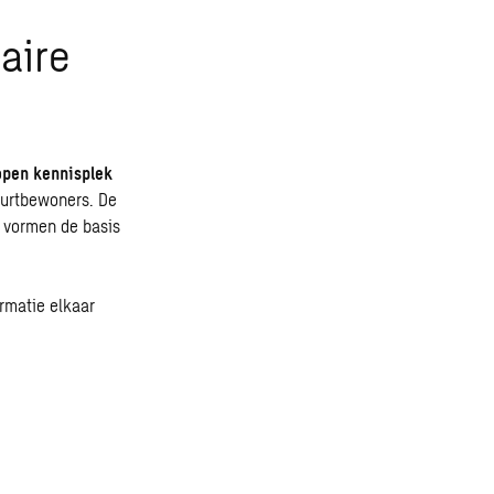
aire
open kennisplek
uurtbewoners. De
 vormen de basis
ormatie elkaar