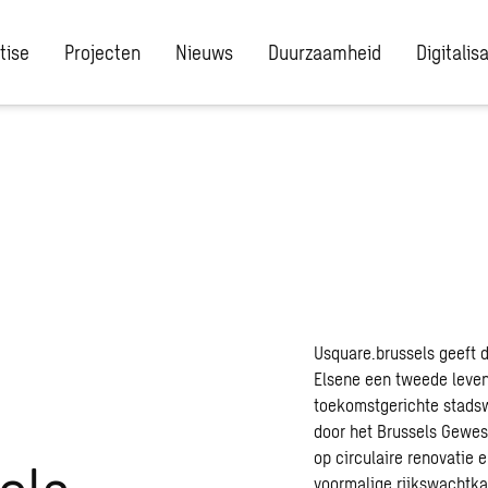
tise
Projecten
Nieuws
Duurzaamheid
Digitalis
Usquare.brussels geeft d
Elsene een tweede leve
toekomstgerichte stadsw
door het Brussels Gewes
op circulaire renovatie 
els
voormalige rijkswachtk