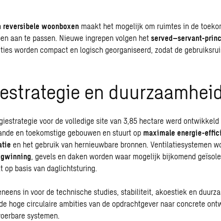
n
reversibele woonboxen
maakt het mogelijk om ruimtes in de toeko
en aan te passen. Nieuwe ingrepen volgen het
served–servant-prin
ties worden compact en logisch georganiseerd, zodat de gebruiksrui
iestrategie en duurzaamhei
giestrategie voor de volledige site van 3,85 hectare werd ontwikkel
ande en toekomstige gebouwen en stuurt op
maximale
energie-effic
tie
en het gebruik van hernieuwbare bronnen.
Ventilatiesystemen
wo
ugwinning
, gevels en daken worden waar mogelijk bijkomend geïsole
t op basis van daglichtsturing.
neens in voor de technische studies,
stabiliteit
,
akoestiek
en duurza
de hoge circulaire ambities van de opdrachtgever naar concrete on
voerbare systemen.