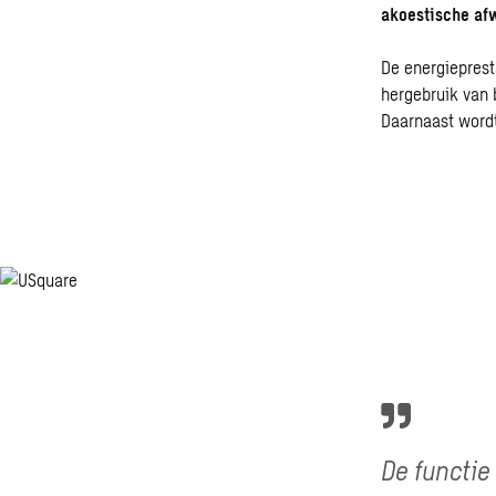
akoestische af
De energiepres
hergebruik van 
Daarnaast word
De functie