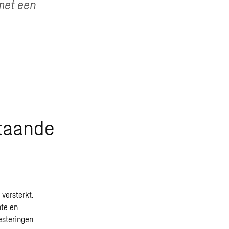
met een
taande
versterkt.
hte en
esteringen