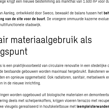
ege krijgt een nieuwe bestemming als markthal van 1.600 m² voor d
an Aanleg, ontwikkeld door Sweco, bewaakt de balans tussen het
beh
ing van de site voor de buurt
. De vroegere ommuurde kazerne evolue
multifunctionele stadswijk.
air materiaalgebruik als
ngspunt
 is een praktijkvoorbeeld van circulaire renovatie in een stedelijke 
 de bestaande gebouwen worden maximaal hergebruikt. Bakstenen w
en en opnieuw opgemetseld. Ook radiatoren, sanitair, metselwerk e
n in de nieuwe inrichting.
ingen worden opgebouwd uit biologische materialen en demonteerb
ering deels met schelpenkoffers, krijgen vloeren terrazzo met recupe
we vleugels gerealiseerd in houtskeletbouw met
leempleisterwanden