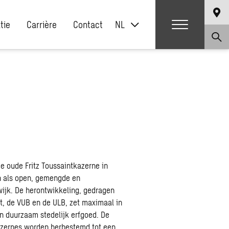
atie
Carrière
Contact
NL
e oude Fritz Toussaintkazerne in
n als open, gemengde en
ijk. De herontwikkeling, gedragen
t, de VUB en de ULB, zet maximaal in
en duurzaam stedelijk erfgoed. De
azernes worden herbestemd tot een