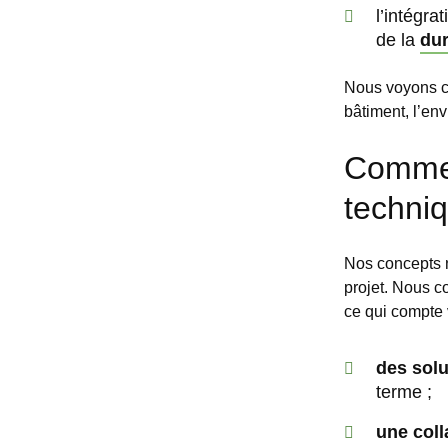
l’intégr
de la
dur
Nous voyons ch
bâtiment, l’env
Commen
techniq
Nos concepts n
projet. Nous 
ce qui compte 
des solu
terme ;
une coll