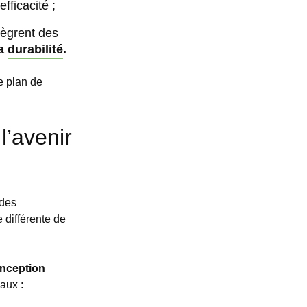
fficacité ;
tègrent des
la
durabilité
.
e plan de
l’avenir
 des
 différente de
onception
aux :