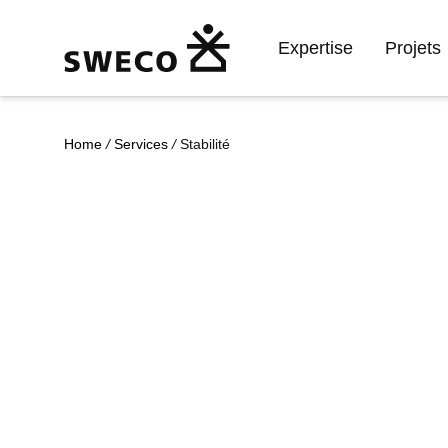
Expertise
Projets
Home
/
Services
/
Stabilité
De la capacit
charge à la
durabilité : u
approche int