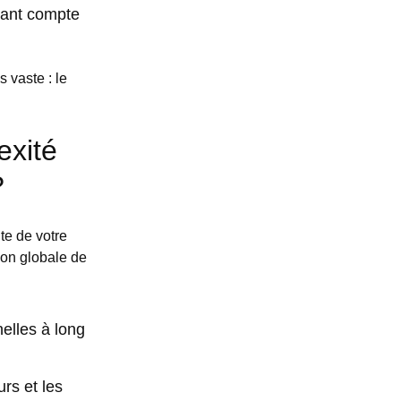
nant compte
 vaste : le
exité
?
te de votre
on globale de
nelles à long
urs et les