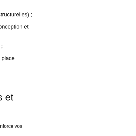
tructurelles) ;
onception et
 ;
 place
s et
enforce vos