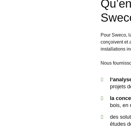
Qu’en
Swec
Pour Sweco, la
conçoivent et 
installations in
Nous fournisso
l’analys
projets d
la conce
bois, en
des solu
études de