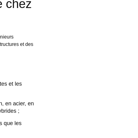
é chez
énieurs
tructures et des
tes et les
, en acier, en
brides ;
s que les