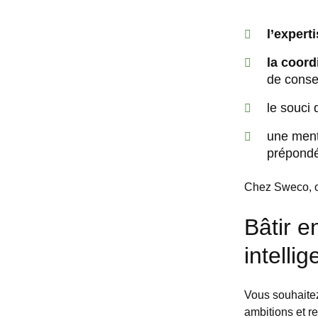
l’expert
la coord
de consei
le souci 
une ment
prépondé
Chez Sweco, on
Bâtir e
intelli
Vous souhaitez
ambitions et re