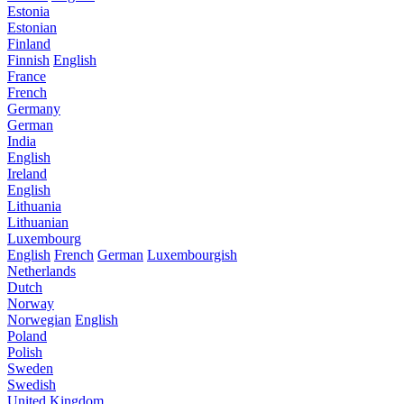
Estonia
Estonian
Finland
Finnish
English
France
French
Germany
German
India
English
Ireland
English
Lithuania
Lithuanian
Luxembourg
English
French
German
Luxembourgish
Netherlands
Dutch
Norway
Norwegian
English
Poland
Polish
Sweden
Swedish
United Kingdom