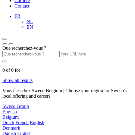
Carrière
Contact
FR
NL
EN
Que recherchez-vous ?
0
of
0
for "
"
Show all results
Vous êtes chez Sweco Belgium | Choose your region for Sweco's
local offering and careers
Sweco Group
English
Belgium
Dutch
French
English
Denmark
Danish
English