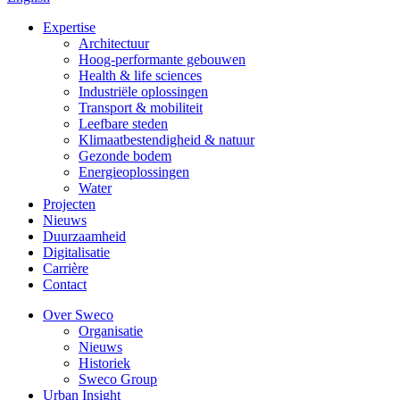
Expertise
Architectuur
Hoog-performante gebouwen
Health & life sciences
Industriële oplossingen
Transport & mobiliteit
Leefbare steden
Klimaatbestendigheid & natuur
Gezonde bodem
Energieoplossingen
Water
Projecten
Nieuws
Duurzaamheid
Digitalisatie
Carrière
Contact
Over Sweco
Organisatie
Nieuws
Historiek
Sweco Group
Urban Insight