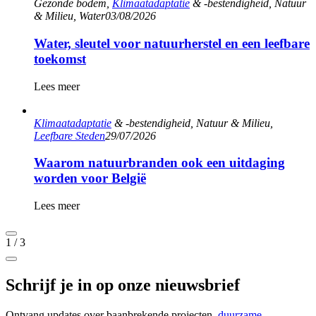
Gezonde bodem,
Klimaatadaptatie
& -bestendigheid, Natuur
& Milieu, Water
03/08/2026
Water, sleutel voor natuurherstel en een leefbare
toekomst
Lees meer
Klimaatadaptatie
& -bestendigheid, Natuur & Milieu,
Leefbare Steden
29/07/2026
Waarom natuurbranden ook een uitdaging
worden voor België
Lees meer
1
/
3
Schrijf je in op onze nieuwsbrief
Ontvang updates over baanbrekende projecten,
duurzame