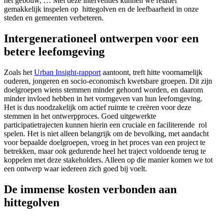
het gebouw, … Met deze interventies kunnen we relatief
gemakkelijk inspelen op hittegolven en de leefbaarheid in onze
steden en gemeenten verbeteren.
Intergenerationeel ontwerpen voor een
betere leefomgeving
Zoals het
Urban Insight-rapport
aantoont, treft hitte voornamelijk
ouderen, jongeren en socio-economisch kwetsbare groepen. Dit zijn
doelgroepen wiens stemmen minder gehoord worden, en daarom
minder invloed hebben in het vormgeven van hun leefomgeving.
Het is dus noodzakelijk om actief ruimte te creëren voor deze
stemmen in het ontwerpproces. Goed uitgewerkte
participatietrajecten kunnen hierin een cruciale en faciliterende rol
spelen. Het is niet alleen belangrijk om de bevolking, met aandacht
voor bepaalde doelgroepen, vroeg in het proces van een project te
betrekken, maar ook gedurende heel het traject voldoende terug te
koppelen met deze stakeholders. Alleen op die manier komen we tot
een ontwerp waar iedereen zich goed bij voelt.
De immense kosten verbonden aan
hittegolven