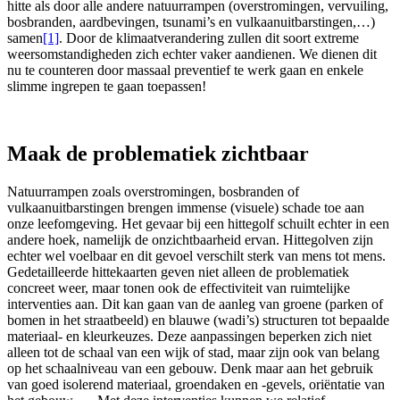
hitte als door alle andere natuurrampen (overstromingen, vervuiling,
bosbranden, aardbevingen, tsunami’s en vulkaanuitbarstingen,…)
samen
[1]
. Door de klimaatverandering zullen dit soort extreme
weersomstandigheden zich echter vaker aandienen. We dienen dit
nu te counteren door massaal preventief te werk gaan en enkele
slimme ingrepen te gaan toepassen!
Maak de problematiek zichtbaar
Natuurrampen zoals overstromingen, bosbranden of
vulkaanuitbarstingen brengen immense (visuele) schade toe aan
onze leefomgeving. Het gevaar bij een hittegolf schuilt echter in een
andere hoek, namelijk de onzichtbaarheid ervan. Hittegolven zijn
echter wel voelbaar en dit gevoel verschilt sterk van mens tot mens.
Gedetailleerde hittekaarten geven niet alleen de problematiek
concreet weer, maar tonen ook de effectiviteit van ruimtelijke
interventies aan. Dit kan gaan van de aanleg van groene (parken of
bomen in het straatbeeld) en blauwe (wadi’s) structuren tot bepaalde
materiaal- en kleurkeuzes. Deze aanpassingen beperken zich niet
alleen tot de schaal van een wijk of stad, maar zijn ook van belang
op het schaalniveau van een gebouw. Denk maar aan het gebruik
van goed isolerend materiaal, groendaken en -gevels, oriëntatie van