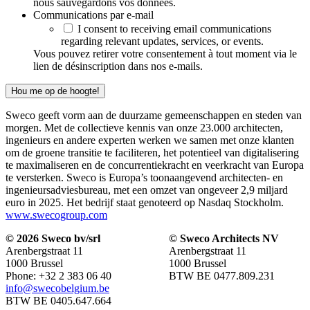
nous sauvegardons vos données.
Communications par e-mail
I consent to receiving email communications
regarding relevant updates, services, or events.
Vous pouvez retirer votre consentement à tout moment via le
lien de désinscription dans nos e-mails.
Hou me op de hoogte!
Sweco geeft vorm aan de duurzame gemeenschappen en steden van
morgen. Met de collectieve kennis van onze 23.000 architecten,
ingenieurs en andere experten werken we samen met onze klanten
om de groene transitie te faciliteren, het potentieel van digitalisering
te maximaliseren en de concurrentiekracht en veerkracht van Europa
te versterken. Sweco is Europa’s toonaangevend architecten- en
ingenieursadviesbureau, met een omzet van ongeveer 2,9 miljard
euro in 2025. Het bedrijf staat genoteerd op Nasdaq Stockholm.
www.swecogroup.com
© 2026 Sweco bv/srl
© Sweco Architects NV
Arenbergstraat 11
Arenbergstraat 11
1000 Brussel
1000 Brussel
Phone: +32 2 383 06 40
BTW BE 0477.809.231
info@swecobelgium.be
BTW BE 0405.647.664