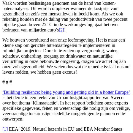
Vaak worden beslissingen genomen aan de hand van kosten-
batenanalyses. Dit wordt complexer wanneer de kostprijs van
gezondheid en zelfs een mensenleven in beeld komt. Als we ook
rekening houden met de daling van productiviteit van twee procent
bij elke graad boven 25 °C in de werkomgeving, gaat het over
bedragen van miljarden euro’s
[2]
!
We bouwen voortdurend aan onze leefomgeving. Het is maar een
kleine stap om gerichte hittemaatregelen te implementeren in
ruimtelijke projecten. Door in te zetten op vergroening, water,
schaduw, ontharding, toegang tot drinkwater en natuurlijke
verluchting in onze bebouwde omgeving, dragen we actief bij aan
onze volksgezondheid. We weten dus wat de remedie is: laat ons nu
levens redden, we hebben geen excuus!
# # #
‘Building resilience: being young and getting old in a hotter Europe’
is het derde in een reeks van Urban Insight-rapporten van Sweco
over het thema ‘Klimaatactie’. In het rapport belichten onze experts
specifieke gegevens, feiten en wetenschap die nodig zijn om veilige,
veerkrachtige toekomstige stedelijke omgevingen te plannen en te
ontwerpen.
[1]
EEA, 2019. Natural hazards in EU and EEA Member States