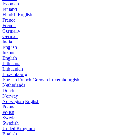
Estonian
Finland
Finnish
English
France
French
Germany
German
India
English
Ireland
English
Lithuania
Lithuanian
Luxembourg
English
French
German
Luxembourgish
Netherlands
Dutch
Norway
Norwegian
English
Poland
Polish
Sweden
Swedish
United Kingdom
English