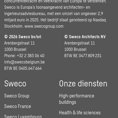
concurrentiekracht en veerkracht van Europa te versterken.
Sweco is Europa’s toonaangevend architecten- en
ingenieursadviesbureau, met een omzet van ongeveer 2,9
miljard euro in 2025. Het bedrijf staat genoteerd op Nasdaq
Stockholm.
www.swecogroup.com
© 2026 Sweco bv/srl
© Sweco Architects NV
Arenbergstraat 11
Arenbergstraat 11
1000 Brussel
1000 Brussel
Phone: +32 2 383 06 40
BTW BE 0477.809.231
info@swecobelgium.be
BTW BE 0405.647.664
Sweco
Onze diensten
Sweco Group
High-performance
buildings
Sweco France
Health & life sciences
Sweco Luxembourg