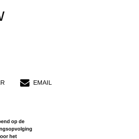
w
ER
EMAIL
pend op de
ringsopvolging
oor het