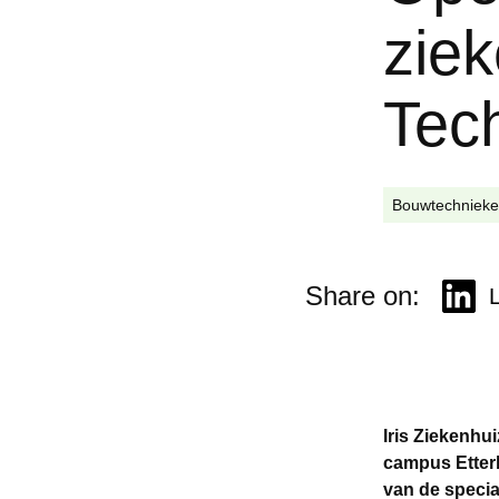
zie
Tech
Bouwtechniek
Share on:
Iris Ziekenhu
campus Etterb
van de specia