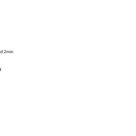
jd:2min
m