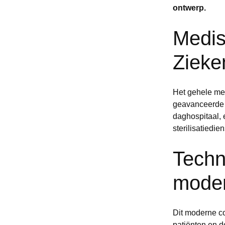
ontwerp.
Medis
Zieke
Het gehele med
geavanceerde 
daghospitaal, 
sterilisatiedien
Techn
mode
Dit moderne co
patiënten en d