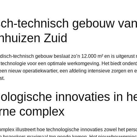
ch-technisch gebouw van 
nhuizen Zuid
isch-technisch gebouw beslaat zo’n 12.000 m² en is uitgerust 
technologie voor een optimale werkomgeving. Het biedt onder
een nieuw operatiekwartier, een afdeling intensieve zorgen en 
st.
ologische innovaties in h
rne complex
mplex illustreert hoe technologische innovaties zowel het pers
e bezoekers maximaal ten goede komen. Het nieuwbouwproject k