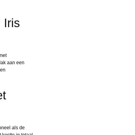
Iris
met
dak aan een
een
et
oneel als de
ostte in totaal