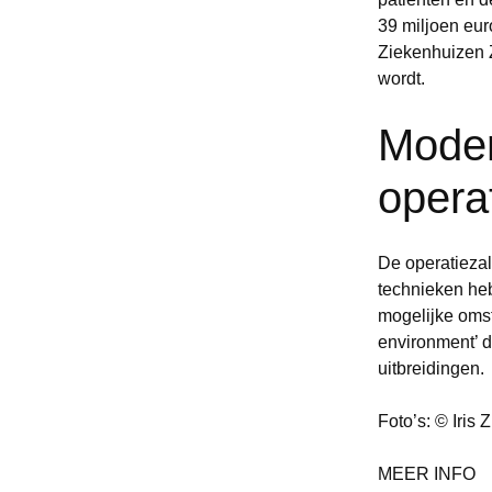
39 miljoen eur
Ziekenhuizen 
wordt.
Moder
opera
De operatiezal
technieken heb
mogelijke oms
environment’ di
uitbreidingen.
Foto’s:
© Iris 
MEER INFO