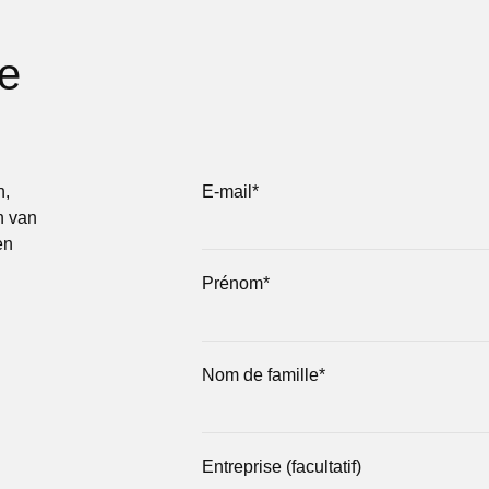
ze
n,
E-mail
*
n van
en
Prénom
*
Nom de famille
*
Entreprise (facultatif)