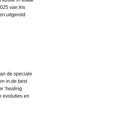
025 van Iris
n uitgerold
van de speciale
n in de best
e ‘healing
le evoluties en