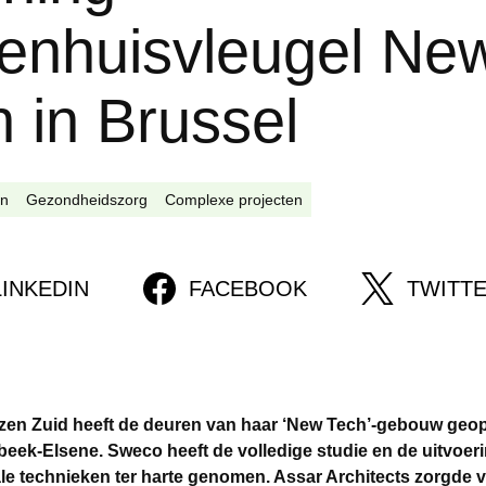
kenhuisvleugel Ne
 in Brussel
en
Gezondheidszorg
Complexe projecten
LINKEDIN
FACEBOOK
TWITT
izen Zuid heeft de deuren van haar ‘New Tech’-gebouw geo
eek-Elsene. Sweco heeft de volledige studie en de uitvoe
le technieken ter harte genomen. Assar Architects zorgde v