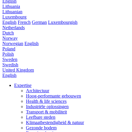
English
Lithuania
Lithuanian
Luxembourg
English
French
German
Luxembourgish
Netherlands
Dutch
Norway
Norwegian
English
Poland
Polish
Sweden
Swedish
United Kingdom
English
Expertise
Architectuur
Hoog-performante gebouwen
Health & life sciences
Industriële oplossingen
Transport & mobiliteit
Leefbare steden
Klimaatbestendigheid & natuur
Gezonde bodem