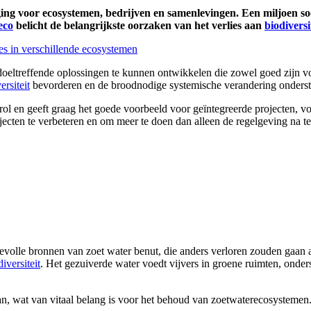
ging voor ecosystemen, bedrijven en samenlevingen. Een miljoen soo
eco
belicht de belangrijkste oorzaken van het verlies aan
biodiversi
doeltreffende oplossingen te kunnen ontwikkelen die zowel goed zijn voor
ersiteit
bevorderen en de broodnodige systemische verandering onders
ol en geeft graag het goede voorbeeld voor geïntegreerde projecten, v
ecten te verbeteren en om meer te doen dan alleen de regelgeving na te
evolle bronnen van zoet water benut, die anders verloren zouden gaan a
diversiteit
. Het gezuiverde water voedt vijvers in groene ruimten, onder
an, wat van vitaal belang is voor het behoud van zoetwaterecosystemen