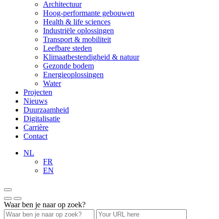
Architectuur
Hoog-performante gebouwen
Health & life sciences
Industriële oplossingen
Transport & mobiliteit
Leefbare steden
Klimaatbestendigheid & natuur
Gezonde bodem
Energieoplossingen
Water
Projecten
Nieuws
Duurzaamheid
Digitalisatie
Carrière
Contact
NL
FR
EN
Waar ben je naar op zoek?