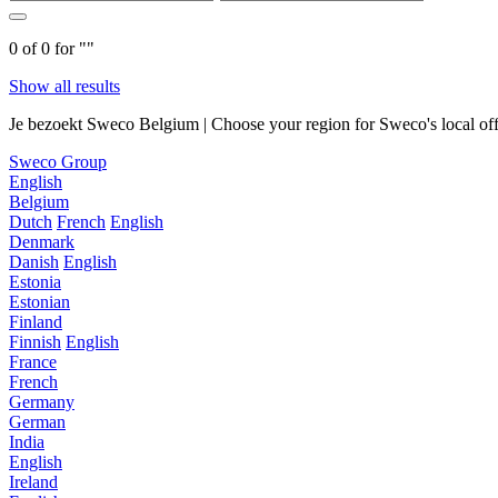
0
of
0
for "
"
Show all results
Je bezoekt Sweco Belgium | Choose your region for Sweco's local off
Sweco Group
English
Belgium
Dutch
French
English
Denmark
Danish
English
Estonia
Estonian
Finland
Finnish
English
France
French
Germany
German
India
English
Ireland