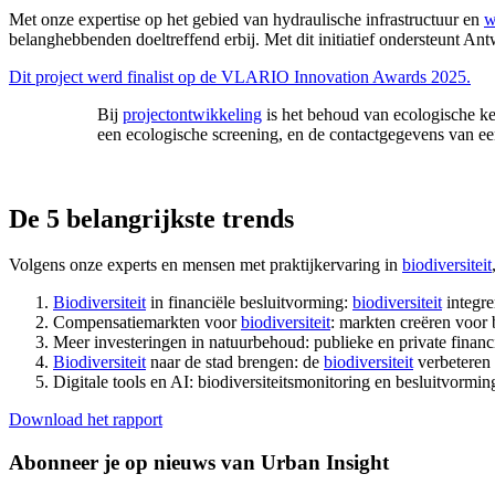
Met onze expertise op het gebied van hydraulische infrastructuur en
w
belanghebbenden doeltreffend erbij. Met dit initiatief ondersteunt An
Dit project werd finalist op de VLARIO Innovation Awards 2025.
Bij
projectontwikkeling
is het behoud van ecologische ke
een ecologische screening, en de contactgegevens van ee
De 5 belangrijkste trends
Volgens onze experts
en mensen met praktijkervaring in
biodiversiteit
Biodiversiteit
in financiële besluitvorming:
biodiversiteit
integre
Compensatiemarkten voor
biodiversiteit
: markten creëren voor 
Meer investeringen in natuurbehoud: publieke en private financi
Biodiversiteit
naar de stad brengen: de
biodiversiteit
verbeteren 
Digitale tools en AI: biodiversiteitsmonitoring en besluitvormi
Download het rapport
Abonneer je op nieuws van Urban Insight