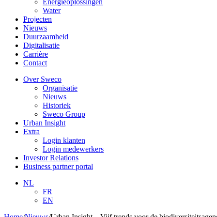
Energieoplossingen
Water
Projecten
Nieuws
Duurzaamheid
Digitalisatie
Carrière
Contact
Over Sweco
Organisatie
Nieuws
Historiek
Sweco Group
Urban Insight
Extra
Login klanten
Login medewerkers
Investor Relations
Business partner portal
NL
FR
EN
Home
/
Nieuws
/
Urban Insight – Vijf trends voor de biodiversiteitsag