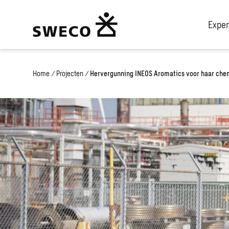
Exper
Home
/
Projecten
/
Hervergunning INEOS Aromatics voor haar chem