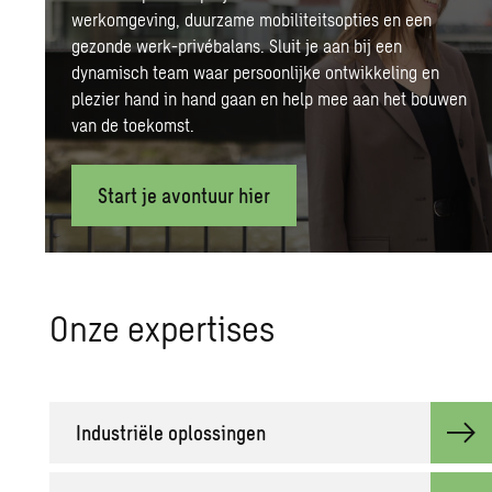
werkomgeving, duurzame mobiliteitsopties en een
gezonde werk-privébalans. Sluit je aan bij een
dynamisch team waar persoonlijke ontwikkeling en
plezier hand in hand gaan en help mee aan het bouwen
van de toekomst.
Start je avontuur hier
Onze ex­per­ti­ses
In­du­striële op­los­sin­gen