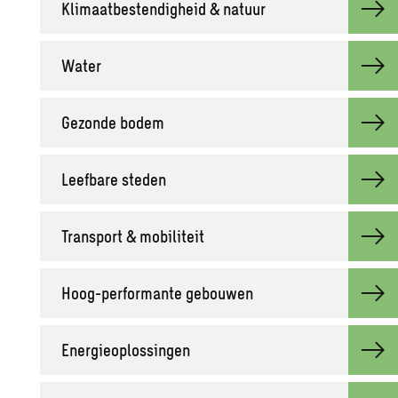
Kli­maat­be­sten­dig­heid & na­tuur
Water
Ge­zon­de bodem
Leef­ba­re ste­den
Trans­port & mo­bi­li­teit
Hoog-per­for­man­te ge­bou­wen
Ener­gie­op­los­sin­gen