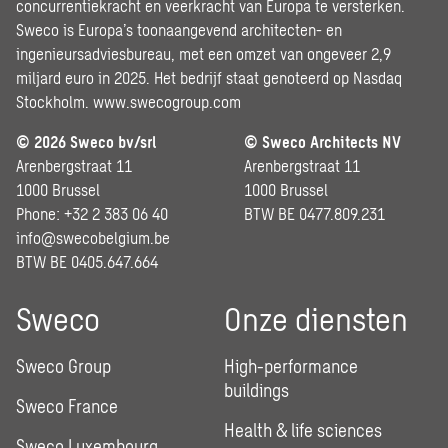
concurrentiekracht en veerkracht van Europa te versterken.
Sweco is Europa’s toonaangevend architecten- en
ingenieursadviesbureau, met een omzet van ongeveer 2,9
miljard euro in 2025. Het bedrijf staat genoteerd op Nasdaq
Stockholm.
www.swecogroup.com
© 2026 Sweco bv/srl
© Sweco Architects NV
Arenbergstraat 11
Arenbergstraat 11
1000 Brussel
1000 Brussel
Phone: +32 2 383 06 40
BTW BE 0477.809.231
info@swecobelgium.be
BTW BE 0405.647.664
Sweco
Onze diensten
Sweco Group
High-performance
buildings
Sweco France
Health & life sciences
Sweco Luxembourg