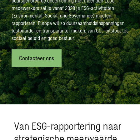
beursgenoteerde onderneming met meer dan 1000
medewerkers zal je vanaf 2028 je ESG-activiteiten
(Environmental, Social, and Governance) moeten
rapporteren. Europa wil zo duurzaamheidsinspanningen
tastbaarder en transparanter maken: van CO₂-uitstoot tot
sociaal beleid en goed bestuur.
Contacteer ons
Van ESG-rapportering naar
strategische meerwaarde