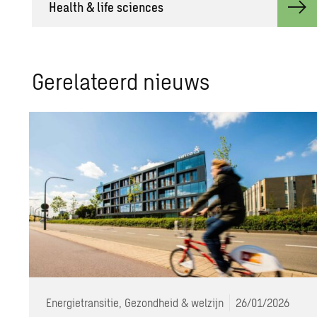
He­alth & life sci­en­ces
Ge­re­la­teerd nieuws
Energietransitie, Gezondheid & welzijn
26/01/2026