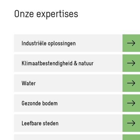
Onze ex­per­ti­ses
In­du­striële op­los­sin­gen
Kli­maat­be­sten­dig­heid & na­tuur
Water
Ge­zon­de bodem
Leef­ba­re ste­den