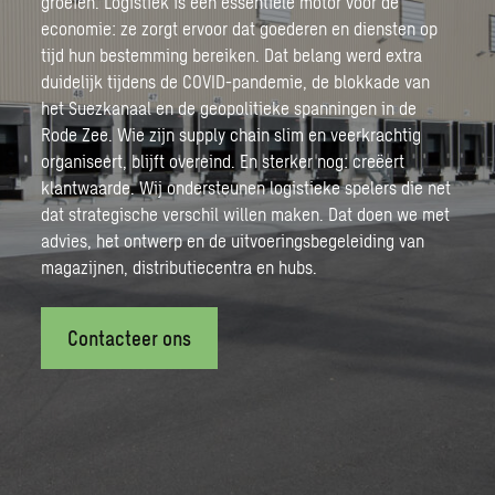
groeien. Logistiek is een essentiële motor voor de
economie: ze zorgt ervoor dat goederen en diensten op
tijd hun bestemming bereiken. Dat belang werd extra
duidelijk tijdens de COVID-pandemie, de blokkade van
het Suezkanaal en de geopolitieke spanningen in de
Rode Zee. Wie zijn supply chain slim en veerkrachtig
organiseert, blijft overeind. En sterker nog: creëert
klantwaarde. Wij ondersteunen logistieke spelers die net
dat strategische verschil willen maken. Dat doen we met
advies, het ontwerp en de uitvoeringsbegeleiding van
magazijnen, distributiecentra en hubs.
Contacteer ons