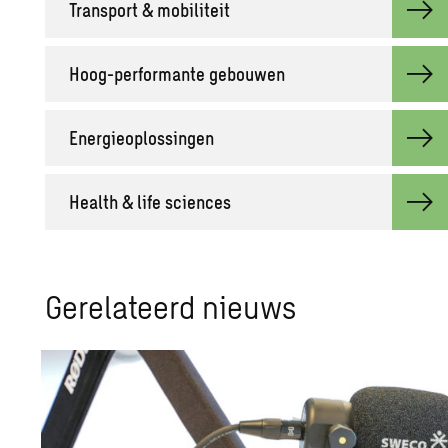
Trans­port & mo­bi­li­teit
Hoog-per­for­man­te ge­bou­wen
Ener­gie­op­los­sin­gen
He­alth & life sci­en­ces
Ge­re­la­teerd nieuws