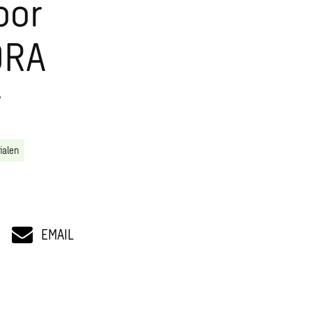
oor
ORA
r
ialen
EMAIL