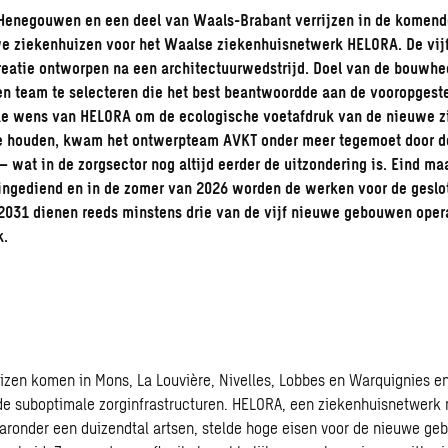
 Henegouwen en een deel van Waals-Brabant verrijzen in de komend
euwe ziekenhuizen voor het Waalse ziekenhuisnetwerk HELORA. De vi
reatie ontworpen na een architectuurwedstrijd. Doel van de bouwh
n team te selecteren die het best beantwoordde aan de vooropgeste
jke wens van HELORA om de ecologische voetafdruk van de nieuwe z
te houden, kwam het ontwerpteam AVKT onder meer tegemoet door de
 wat in de zorgsector nog altijd eerder de uitzondering is. Eind ma
ngediend en in de zomer van 2026 worden de werken voor de gesl
2031 dienen reeds minstens drie van de vijf nieuwe gebouwen operat
k.
uizen komen in Mons, La Louvière, Nivelles, Lobbes en Warquignies e
de suboptimale zorginfrastructuren. HELORA, een ziekenhuisnetwerk 
ronder een duizendtal artsen, stelde hoge eisen voor de nieuwe ge