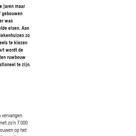
e jaren maar
jf gebouwen
eer was
lde eisen. Aan
iekenhuizen zo
els te kiezen
art wordt de
oten ruwbouw
ioneel te zijn.
n vervangen
met zo’n 7.000
bouwen op het