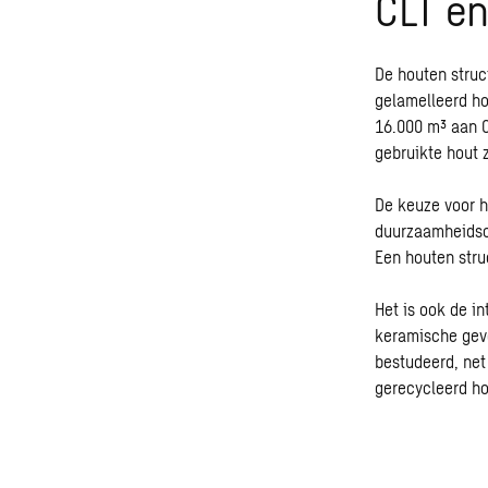
CLT en
De houten struc
gelamelleerd ho
16.000 m³ aan C
gebruikte hout 
De keuze voor h
duurzaamheidso
Een houten stru
Het is ook de i
keramische gev
bestudeerd, net
gerecycleerd ho