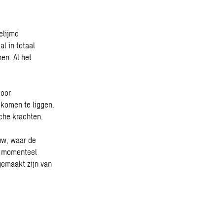
elijmd
l in totaal
en. Al het
door
komen te liggen.
sche krachten.
uw, waar de
t momenteel
gemaakt zijn van