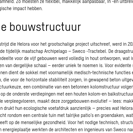
amheid
. Zo moesten ze flexibel, makkelijk aanpasbaar, in -en uitbrei
gische impact hebben.
de bouwstructuur
ijd die Helora voor het grootschalige project uitschreef, werd in 20
e tijdelijk maatschap Archipelago – Sweco -Tractebel. De draagstru
gedeelte voor de vijf gebouwen werd volledig in hout ontworpen, wat 
ten van dergelijke schaal – eerder uniek te noemen is. Voor evidente 
nen dient de sokkel met voornamelijk medisch-technische functies 
n, die voor de horizontale
stabiliteit
zorgen, in gewapend beton uitgev
uctuurkeuze, een combinatie van een betonnen kolomstructuur volgen
op de onderste verdiepingen met een houten kolom-en balkstructuu
 de verpleegvloeren, maakt deze
zorggebouwen
evolutief – lees: makk
en drukt hun ecologische voetafdruk aanzienlijk – precies wat Helora
cht rondom een centrale tuin met talrijke patio’s en groendaken, w
 heeft op de menselijke gezondheid. Voor het nodige technisch, struct
 energieplaatje werkten de architecten en ingenieurs van Sweco n