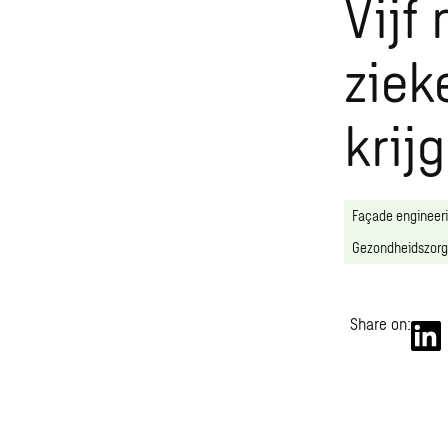
Vijf
ziek
krij
Façade engineer
Gezondheidszorg
Share on: