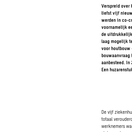
Verspreid over
liefst vijf ni
werden in co-c
voornamelijk ee
de uitdrukkeli
laag mogelijk 
voor houtbouw –
bouwaanvraag i
aanbesteed. In 
Een huzarenstu
De vijf ziekenh
totaal verouder
werknemers waa