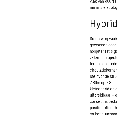
vlak van
duurza
minimale ecolo
Hybri
De ontwerpwedstr
gewonnen door d
hospitalisatie 
zeker in projec
technische rede
circulatiekerne
Die hybride str
7.80m op 7.80m 
kleiner grid op
uitbreidbaar – 
concept is beda
positief effect
en het duurzaam