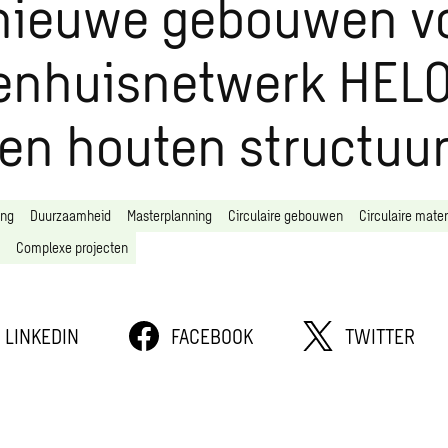
 nieuwe gebouwen v
enhuisnetwerk HEL
gen houten structuu
ing
Duurzaamheid
Masterplanning
Circulaire gebouwen
Circulaire mater
Complexe projecten
LINKEDIN
FACEBOOK
TWITTER