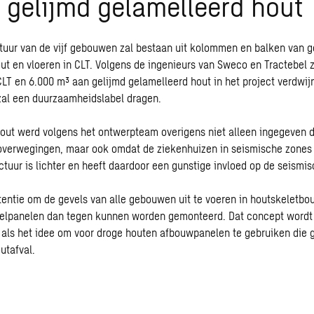
 gelijmd gelamelleerd hout
tuur van de vijf gebouwen zal bestaan uit kolommen en balken van g
ut en vloeren in CLT. Volgens de ingenieurs van Sweco en Tractebel za
LT en 6.000 m³ aan gelijmd gelamelleerd hout in het project verdwijn
zal een duurzaamheidslabel dragen.
out werd volgens het ontwerpteam overigens niet alleen ingegeven 
verwegingen, maar ook omdat de ziekenhuizen in seismische zones 
ctuur is lichter en heeft daardoor een gunstige invloed op de seismi
ntentie om de gevels van alle gebouwen uit te voeren in houtskeletbo
elpanelen dan tegen kunnen worden gemonteerd. Dat concept word
 als het idee om voor droge houten afbouwpanelen te gebruiken die 
utafval.