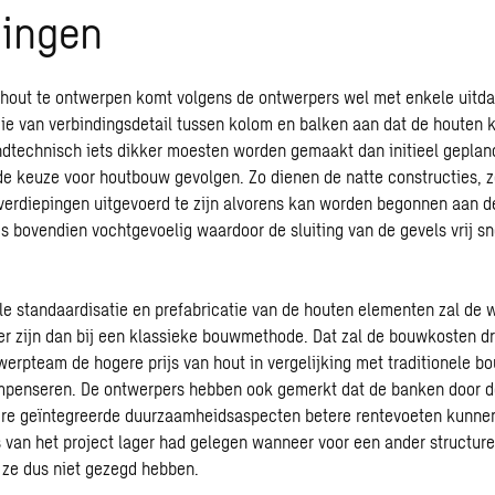
gingen
hout te ontwerpen komt volgens de ontwerpers wel met enkele uitda
ie van verbindingsdetail tussen kolom en balken aan dat de houten
andtechnisch iets dikker moesten worden gemaakt dan initieel geplan
de keuze voor houtbouw gevolgen. Zo dienen de natte constructies, 
 verdiepingen uitgevoerd te zijn alvorens kan worden begonnen aan 
is bovendien vochtgevoelig waardoor de sluiting van de gevels vrij sn
e standaardisatie en prefabricatie van de houten elementen zal de 
ter zijn dan bij een klassieke bouwmethode. Dat zal de bouwkosten d
werpteam de hogere prijs van hout in vergelijking met traditionele 
ompenseren. De ontwerpers hebben ook gemerkt dat de banken door d
ere geïntegreerde duurzaamheidsaspecten betere rentevoeten kunnen
ijs van het project lager had gelegen wanneer voor een ander structur
 ze dus niet gezegd hebben.