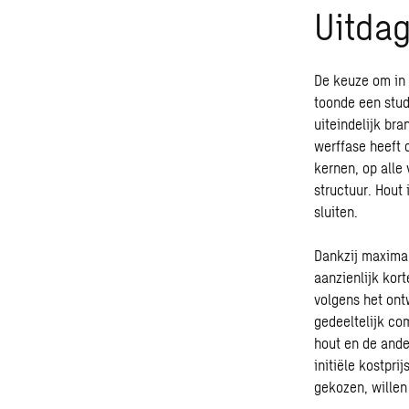
Uitda
De keuze om in 
toonde een stud
uiteindelijk br
werffase heeft 
kernen, op alle
structuur. Hout 
sluiten.
Dankzij maximal
aanzienlijk kor
volgens het ont
gedeeltelijk c
hout en de and
initiële kostpr
gekozen, willen