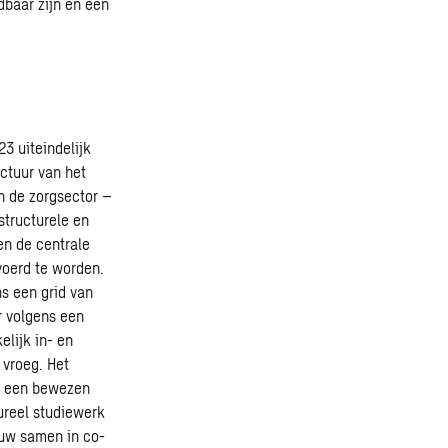
dbaar zijn en een
23 uiteindelijk
ctuur van het
in de zorgsector –
structurele en
en de centrale
oerd te worden.
s een grid van
r volgens een
elijk in- en
 vroeg. Het
at een bewezen
ureel studiewerk
auw samen in co-