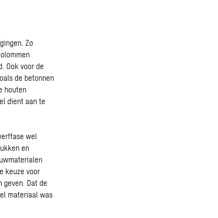
gingen. Zo
 kolommen
d. Ook voor de
zoals de betonnen
de houten
el dient aan te
werffase wel
rukken en
bouwmaterialen
e keuze voor
 geven. Dat de
eel materiaal was