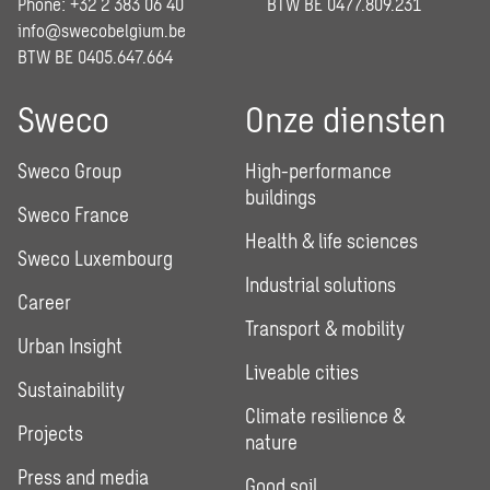
Phone: +32 2 383 06 40
BTW BE 0477.809.231
info@swecobelgium.be
BTW BE 0405.647.664
Sweco
Onze diensten
Sweco Group
High-performance
buildings
Sweco France
Health & life sciences
Sweco Luxembourg
Industrial solutions
Career
Transport & mobility
Urban Insight
Liveable cities
Sustainability
Climate resilience &
Projects
nature
Press and media
Good soil