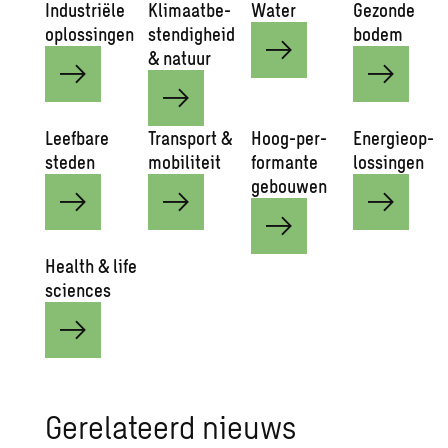
In­du­striële
Kli­maat­be­
Water
Ge­zon­de
op­los­sin­gen
sten­dig­heid
bodem
& na­tuur
Leef­ba­re
Trans­port &
Hoog-per­
Ener­gie­op­
ste­den
mo­bi­li­teit
for­man­te
los­sin­gen
ge­bou­wen
He­alth & life
sci­en­ces
Ge­re­la­teerd nieuws