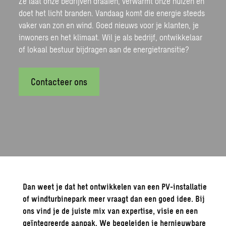
Ze laat onze bedrijven draaien, verwarmt onze huizen en
doet het licht branden. Vandaag komt die energie steeds
vaker van zon en wind. Goed nieuws voor je klanten, je
inwoners en het klimaat. Wil je als bedrijf, ontwikkelaar
of lokaal bestuur bijdragen aan de
energietransitie
?
Contacteer ons
Dan weet je dat het ontwikkelen van een PV-installatie
of windturbinepark meer vraagt dan een goed idee. Bij
ons vind je de juiste mix van expertise, visie en een
geïntegreerde aanpak. We begeleiden je hernieuwbare