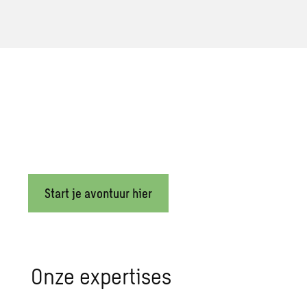
Bouw je toekomst bij Sweco
Maak impact en help de wereld te transformeren bij Sweco! M
mobiliteitsopties en een gezonde werk-privébalans. Sluit je 
Start je avontuur hier
Onze ex­per­ti­ses