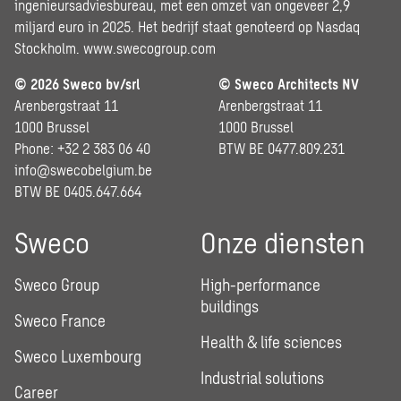
ingenieursadviesbureau, met een omzet van ongeveer 2,9
miljard euro in 2025. Het bedrijf staat genoteerd op Nasdaq
Stockholm.
www.swecogroup.com
© 2026 Sweco bv/srl
© Sweco Architects NV
Arenbergstraat 11
Arenbergstraat 11
1000 Brussel
1000 Brussel
Phone: +32 2 383 06 40
BTW BE 0477.809.231
info@swecobelgium.be
BTW BE 0405.647.664
Sweco
Onze diensten
Sweco Group
High-performance
buildings
Sweco France
Health & life sciences
Sweco Luxembourg
Industrial solutions
Career