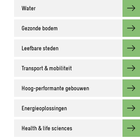
Water
Ge­zon­de bodem
Leef­ba­re ste­den
Trans­port & mo­bi­li­teit
Hoog-per­for­man­te ge­bou­wen
Ener­gie­op­los­sin­gen
He­alth & life sci­en­ces