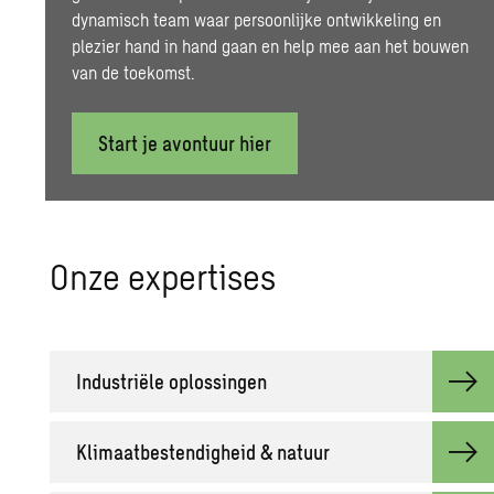
dynamisch team waar persoonlijke ontwikkeling en
plezier hand in hand gaan en help mee aan het bouwen
van de toekomst.
Start je avontuur hier
Onze ex­per­ti­ses
In­du­striële op­los­sin­gen
Kli­maat­be­sten­dig­heid & na­tuur