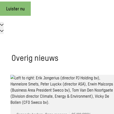
Luister nu
Ove­rig nieuws