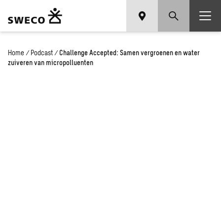
Home
/
Podcast
/
Challenge Accepted: Samen vergroenen en water
zuiveren van micropolluenten
Challenge
Accepted:
Samen
vergroenen
en water