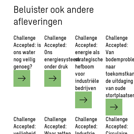
Beluister ook andere
afleveringen
Challenge
Challenge
Challenge
Challenge
Accepted: is
Accepted:
Accepted:
Accepted:
ons water
Ons
energie als
Van
nog veilig
energiesysteem
strategische
bodemprobl
genoeg?
onder druk
hefboom
naar
voor
toekomstkan
industriële
de uitdaging
bedrijven
van oude
stortplaatse
Challenge
Challenge
Challenge
Challenge
Accepted:
Accepted:
Accepted:
Accepted:
veiligheid
Waar zetten
Industrie,
Circulaire