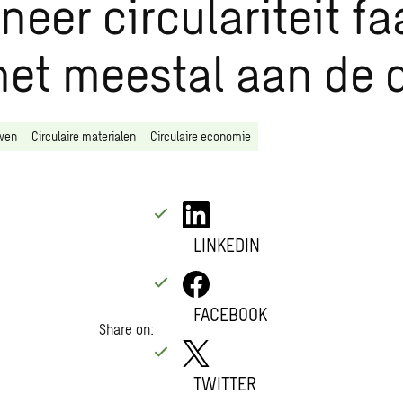
eer circulariteit faa
 het meestal aan de 
uwen
Circulaire materialen
Circulaire economie
LINKEDIN
FACEBOOK
Share on:
TWITTER