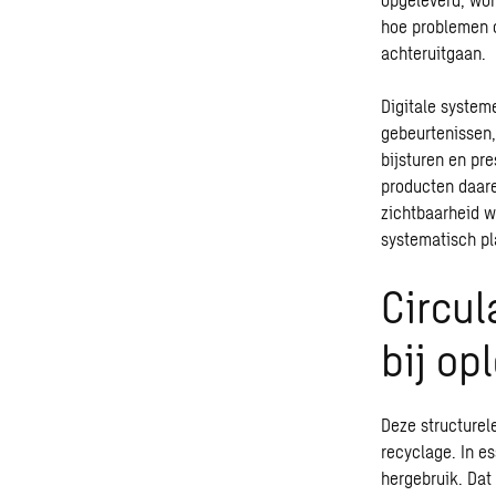
hoe problemen o
achteruitgaan.
Digitale system
gebeurtenissen,
bijsturen en pr
producten daare
zichtbaarheid w
systematisch pl
Circul
bij op
Deze structurel
recyclage. In es
hergebruik. Dat