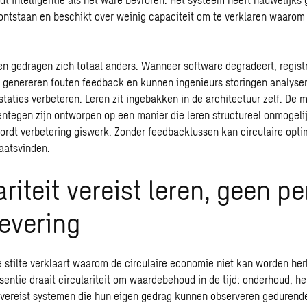
ntstaan en beschikt over weinig capaciteit om te verklaren waarom 
en gedragen zich totaal anders. Wanneer software degradeert, regist
 genereren fouten feedback en kunnen ingenieurs storingen analyse
estaties verbeteren. Leren zit ingebakken in de
architectuur
zelf. De m
ntegen zijn ontworpen op een manier die leren structureel onmogeli
ordt verbetering giswerk. Zonder feedbacklussen kan circulaire optim
aatsvinden.
ariteit vereist leren, geen pe
levering
e stilte verklaart waarom de circulaire economie niet kan worden herl
sentie draait circulariteit om waardebehoud in de tijd: onderhoud, he
 vereist systemen die hun eigen gedrag kunnen observeren gedurende