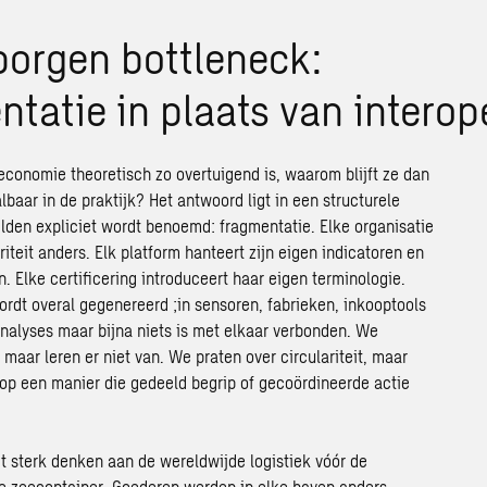
borgen bottleneck:
tatie in plaats van interope
 economie theoretisch zo overtuigend is, waarom blijft ze dan
lbaar in de praktijk? Het antwoord ligt in een structurele
elden expliciet wordt benoemd: fragmentatie. Elke organisatie
ariteit anders. Elk platform hanteert zijn eigen indicatoren en
 Elke certificering introduceert haar eigen terminologie.
ordt overal gegenereerd ;in sensoren, fabrieken, inkooptools
nalyses maar bijna niets is met elkaar verbonden. We
maar leren er niet van. We praten over circulariteit, maar
op een manier die gedeeld begrip of gecoördineerde actie
et sterk denken aan de wereldwijde logistiek vóór de
de zeecontainer. Goederen werden in elke haven anders