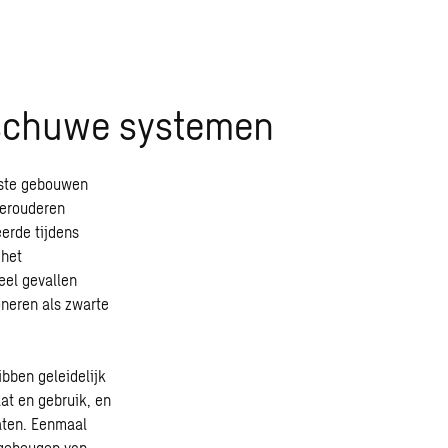
schuwe systemen
eeste gebouwen
verouderen
eerde tijdens
 het
eel gevallen
oneren als zwarte
bben geleidelijk
at en gebruik, en
aten. Eenmaal
s geheugen van