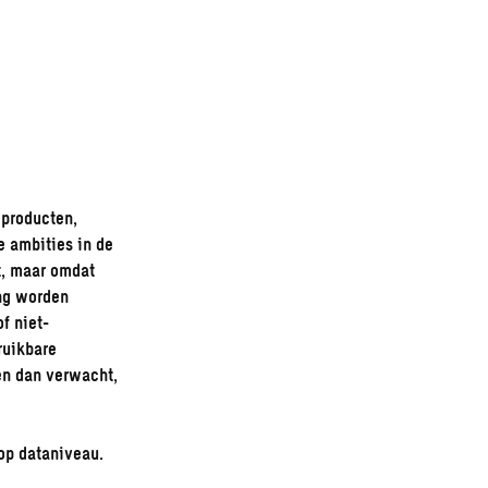
 producten,
e ambities in de
t, maar omdat
ing worden
f niet-
ruikbare
en dan verwacht,
 op dataniveau.