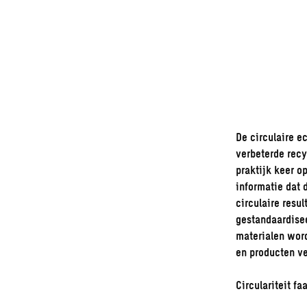
De circulaire e
verbeterde recy
praktijk keer o
informatie dat 
circulaire resu
gestandaardisee
materialen wor
en producten ve
Circulariteit f