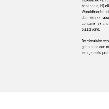
behandeld, bij e
Wereldhandel sch
door één eenvoud
container verand
plaatsvond.
De circulaire ec
geen nood aan me
een gedeeld prot