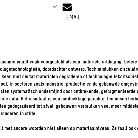
EMAIL
conomie wordt vaak voorgesteld als een materiële uitdaging: betere
clagetechnologieën, doordachter ontwerp. Toch mislukken circulair
p keer, niet omdat materialen degraderen of technologie tekortschie
doet. In sectoren zoals industrie, productie en de gebouwde omgev
ltaten systematisch ondermijnd door ontbrekende, gefragmenteerde o
rde data. Het resultaat is een hardnekkige paradox: technisch herb
den gedegradeerd tot afval, gebouwen verbruiken veel meer middel
rouderen in stilte.
aalt met andere woorden niet alleen op materiaalniveau. Ze faalt ook