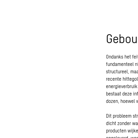
Gebou
Ondanks het fei
fundamenteel ni
structureel, ma
recente hittego
energieverbruik
bestaat deze in
dozen, hoewel w
Dit probleem st
dicht zonder wa
producten wijke
opgeleverd, wor