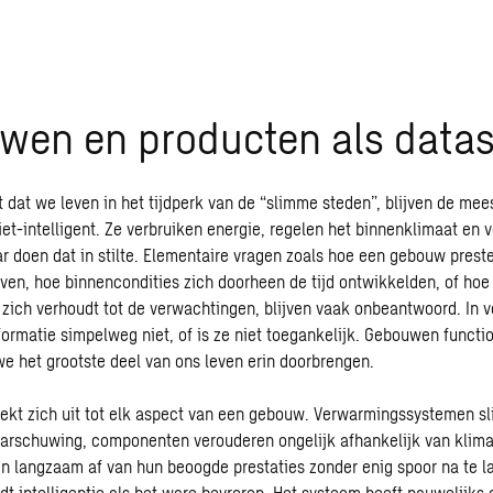
wen en producten als data
t dat we leven in het tijdperk van de “slimme steden”, blijven de m
et-intelligent. Ze verbruiken energie, regelen het binnenklimaat en 
ar doen dat in stilte. Elementaire vragen zoals hoe een gebouw prest
lven, hoe binnencondities zich doorheen de tijd ontwikkelden, of hoe
 zich verhoudt tot de verwachtingen, blijven vaak onbeantwoord. In v
formatie simpelweg niet, of is ze niet toegankelijk. Gebouwen functi
e het grootste deel van ons leven erin doorbrengen.
rekt zich uit tot elk aspect van een gebouw. Verwarmingssystemen sli
arschuwing, componenten verouderen ongelijk afhankelijk van klima
n langzaam af van hun beoogde prestaties zonder enig spoor na te l
dt intelligentie als het ware bevroren. Het systeem heeft nauwelijk