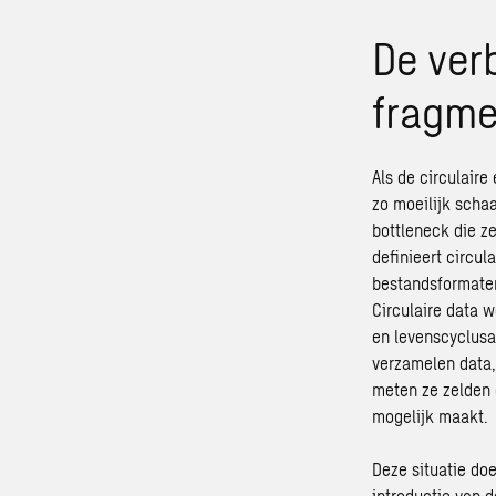
De ver
fragmen
Als de circulaire
zo moeilijk schaa
bottleneck die z
definieert circul
bestandsformaten.
Circulaire data w
en levenscyclusa
verzamelen data, 
meten ze zelden 
mogelijk maakt.
Deze situatie do
introductie van 